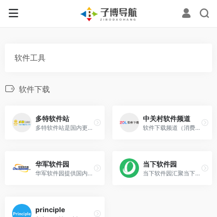
软件工具
软件下载
多特软件站
中关村软件频道
多特软件站是国内更快的软件下载平台,国内更安全的软件下载中心。安全下载,从多特软件站开始,多特软件站只提供绿色、无毒、无插件、无木马的纯绿色软件下载站。
软件下载频道（消费类软件门户媒体）提供网络软件、杀毒软件、聊天工具、系统工具、媒体播放、输入法、QQ工具、手机主题和驱动等丰富的绿色软件下载,互联网软件资源共享的宝藏!
华军软件园
当下软件园
华军软件园提供国内外最新的绿色免费软件下载中心，其中包含电脑软件、苹果应用、安卓应用等免费电脑/手机软件下载。想了解绿色免费软件下载更多内容，尽在华军软件下载！
当下软件园汇聚当下最新最酷的绿色软件,更新快,种类全,所有软件均经过检测,安全无毒, DOWN下——为中国5亿网民提供贴心,省心,放心的免费软件下载网站。
principle