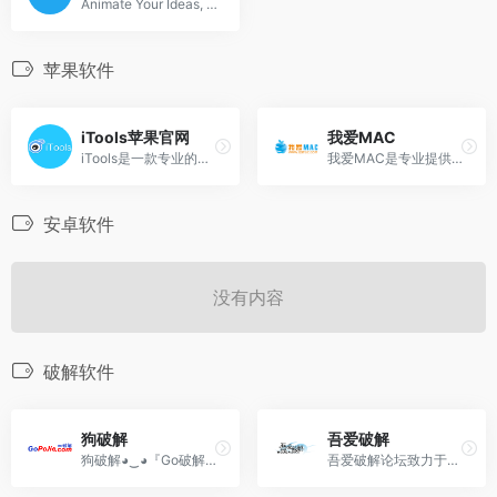
Animate Your Ideas, Design Better Apps
苹果软件
iTools苹果官网
我爱MAC
iTools是一款专业的设备管理助手。iTools苹果官网为苹果用户提供正版苹果手机助手下载。
我爱MAC是专业提供Mac软件、Mac游戏、苹果电脑软件、苹果笔记本macbook软件等下载的网站，为喜欢Mac的用户提供专业的Mac软件下载的平台。
安卓软件
没有内容
破解软件
狗破解
吾爱破解
狗破解◕‿◕『Go破解』GoPoJie.COM是一个软件分享、游戏分享、源码分享，素材分享,技术教程学习分享经验的一个网站!
吾爱破解论坛致力于软件安全与病毒分析的前沿，丰富的技术版块交相辉映，由无数热衷于软件加密解密及反病毒爱好者共同维护