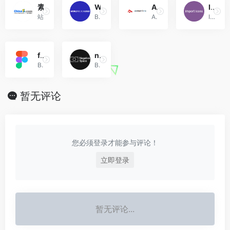
素材下载-分享综合设计素材免费下载的平台-站长素材
World Vector Logo
Abstract Fonts
IcoMoonApp
站长素材是一家大型综合设计类素材网站，提供高清图片素材。
Brand logos free to download
Abstract Fonts (13,866 free fonts)
Icon Font, SVG, PDF & PNG Generator
figma
negativespace
Build better products as a team. Design, prototype, and gather feedback all in one place with Figma.
Beautiful, High-Resolution Free Stock Photos
暂无评论
您必须登录才能参与评论！
立即登录
暂无评论...