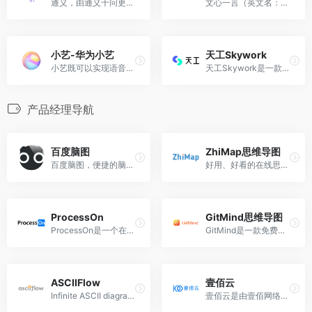
通义，由通义千问更名而来 ，是阿里云推出的语言模型 ，于2023年9月13日正式向公众开放。
文心一言（英文名：ERNIE Bot）是百度全新一代知识增强大语言模型，文心大模型家族的新成员!
小艺-华为小艺
天工Skywork
小艺既可以实现语音启动应用及服务，也可以实现多轮对话获取信息发布指令。
天工Skywork是一款具备超强DeepResearch能力的全新AI Office智能体。
产品经理导航
百度脑图
ZhiMap思维导图
百度脑图，便捷的脑图编辑工具 - 控制创意，如此简单。让您在线上直接创建、保存并分享你的思路。免安装 云存储 易分享 体验舒适 功能丰富
好用、好看的在线思维导图工具，帮助你提高工作效率、学习效率
ProcessOn
GitMind思维导图
ProcessOn是一个在线协作绘图平台，为用户提供强大、易用的作图工具！支持在线创作流程图、思维导图、组织结构图、网络拓扑图、BPMN、UML图、UI界面原型设计、iOS界面原型设计等。同时依托于互联网实现了人与人之间的实时协作和共享。
GitMind是一款免费在线思维导图软件，支持Windows/Mac/Linux多平台操作及内容同步。
ASCIIFlow
壹佰云
Infinite ASCII diagrams, save to Google Drive, resize, freeform draw, and export straight to text/html.
壹佰云是由壹佰网络科技公司独立研发的小程序源码SASS平台。