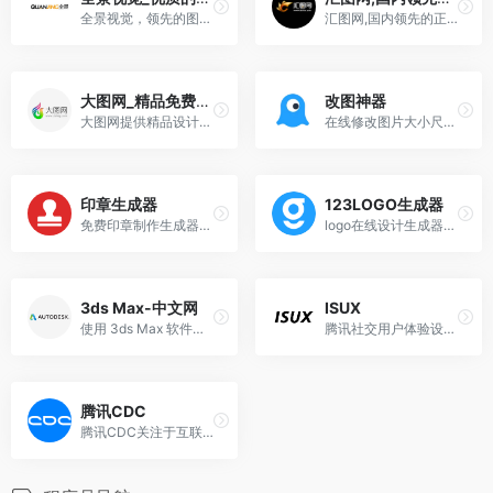
全景视觉，领先的图片库和正版图片素材网站；为个人提供图片素材，图片搜索，图片分享，高清图片下载；为企业提供一站式全媒体创意解决方案。
汇图网,国内领先的正版商业图库,原创作品交易平台,中国版权协会理事单位.
大图网_精品免费素材共享平台
改图神器
大图网提供精品设计图片素材下载,内容包括高清图片素材,PSD素材,淘宝素材,影楼模板素材,矢量素材,免扣素材和中英文字体
在线修改图片大小尺寸，免费照片处理工具
印章生成器
123LOGO生成器
免费印章制作生成器能在线生成多种风格和字体的个性古风印章
logo在线设计生成器，免费在线生成公司logo设计
3ds Max-中文网
ISUX
使用 3ds Max 软件进行三维建模、动画、渲染和可视化。从 Autodesk 授权经销商运营的在线商城或经销商订购 3ds Max 固定期限使用许可。
腾讯社交用户体验设计，简称ISUX (Internet Social User Experience)，成立于2011年1月11日，是腾讯集团核心、全球最具规模的UX设计团队。
腾讯CDC
腾讯CDC关注于互联网视觉设计、交互设计、用户研究、前端开发。