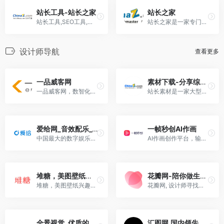
站长工具-站长之家
站长之家
站长工具,SEO工具,权重查询,收录查询,PR查询,ICP备案查询,whois查询,友情链接查询,反向链接查询,网站测试,IP查询,Alexa查询。
站长之家是一家专门针对中文站点提供资讯、技术、资源、服务的网站。
设计师导航
查看更多
一品威客网
素材下载-分享综合设计素材免费下载的平台-站长素材
一品威客网，数智化创意设计交易服务平台，聚集设计、开发、策划、营销等多品类千万级威客服务商。
站长素材是一家大型综合设计类素材网站，提供高清图片素材。
爱给网_音效配乐_3D模型_视频素材_免费下载
一帧秒创AI作画
中国最大的数字娱乐免费素材下载网站,免费提供免费的音效配乐|3D模型|视频|游戏素材资源下载。
AI作画创作平台，输入关键词一键生成绘画作品
堆糖，美图壁纸兴趣社区
花瓣网-陪你做生活的设计师
堆糖，美图壁纸兴趣社区。收录几十亿高清优质图片，数千万用户的珍藏分享，一键收藏下载美图。
花瓣网, 设计师寻找灵感的天堂！图片素材领导者，帮你采集、发现网络上你喜欢的事物。
全景视觉_优质的图片库和海量图片网站
汇图网,国内领先的正版商业图库