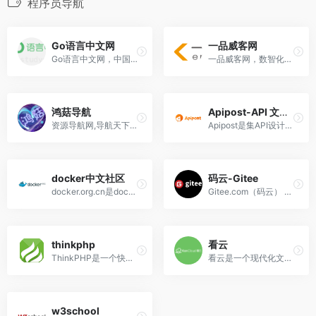
程序员导航
Go语言中文网
一品威客网
Go语言中文网，中国 Golang 社区，Go语言学习园地，致力于构建完善的 Golang 中文社区。
一品威客网，数智化创意设计交易服务平台，聚集设计、开发、策划、营销等多品类千万级威客服务商。
鸿菇导航
Apipost-API 文档、设计、调试、自动化测试一体化协作平台
资源导航网,导航天下,教程导航,导航网站
Apipost是集API设计、API调试、API文档、自动化测试为一体的API研发协同平台。
docker中文社区
码云-Gitee
docker.org.cn是docker的中文社区，旨在为大家提供中文的docker教程 docker手册 docker教程 docker安装手册 docker帮助！
Gitee.com（码云） 是 OSCHINA.NET 推出的代码托管平台，支持 Git 和 SVN，提供免费的私有仓库托管。目前已有超过 600 万的开发者选择 Gitee。
thinkphp
看云
ThinkPHP是一个快速、兼容而且简单的轻量级国产PHP开发框架，诞生于2006年初，原名FCS，2007年元旦正式更名为ThinkPHP，遵循Apache2开源协议发布，从Struts结构移植过来并做了改进和完善。
看云是一个现代化文档写作、托管及数字出版平台，基于MarkDown语法和Git版本库管理，让你专注于知识创作，可以用于企业知识库、产品手册、项目文档和个人数字出版。
w3school