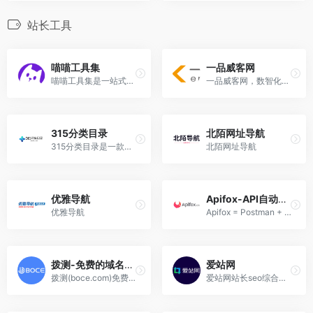
站长工具
喵喵工具集
一品威客网
喵喵工具集是一站式多功能平台，集文件转换、PDF编辑、AI工具、图片处理功能为一体。
一品威客网，数智化创意设计交易服务平台，聚集设计、开发、策划、营销等多品类千万级威客服务商。
315分类目录
北陌网址导航
315分类目录是一款免费收录分享优秀网址的网站导航，支持自动收录、自动审核、自动分类目录、获取图标、
北陌网址导航
优雅导航
Apifox-API自动化测试工具
优雅导航
Apifox = Postman + Swagger + Mock + JMeter。集接口文档工具、接口Mock工具、接口自动化测试工具、接口调试工具于一体，提升 10 倍研发效率。是最好用的API文档工具，API自动化测试工具，API Mock工具，接口文档管理工具，接口文档生成工具。
拨测-免费的域名检测工具网
爱站网
拨测(boce.com)免费提供网站速度测试、网络速度检测、域名污染检测、域名被墙查询、多地区在线ping测试、dns查询、路由跟踪查询、ipv6网站测试等功能；网络检测节点覆盖全国各省电信、联通、移动、教育网等。
爱站网站长seo综合查询工具提供网站收录查询和站长查询以及百度权重值查询等多个站长工具，免费查询各种数据，包括收录、反链及关键词排名等。