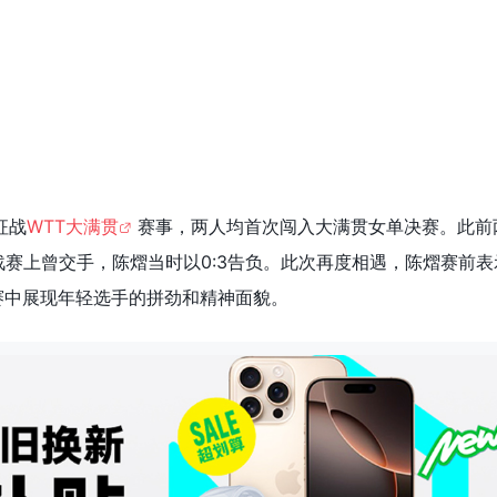
征战
WTT大满贯
赛事，两人均首次闯入大满贯女单决赛。此前
战赛上曾交手，陈熠当时以0:3告负。此次再度相遇，陈熠赛前表
赛中展现年轻选手的拼劲和精神面貌。