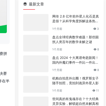
最新文章
网传 2.8 亿年前外星人化石是真
是假？从科学角度拆解这条热门
传言
1个月前
3
盘点全球经典数学难题！那些困
扰人类百年的数学未解之谜
1个月前
8
赛拼
盘点 2024 十大离谱奇葩新闻！
国内外魔幻事件一件比一件出人
意料
1个月前
8
决赛
机舱自拍意外出圈！俄罗斯女子
并在半
随手拍照，竟拍到诡异外星人影
1个月前
11
世间真的有鬼魂存在？十大经典
。
灵异实验，解锁超自然未解真相