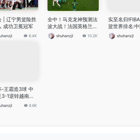
 | 辽宁男篮险胜
全中！马克龙神预测法
实至名归!FIB
队 成功卫冕冠军
波大战！法国英格兰会
篮世界排名:
师八强
至第二
uhanzjl
6.4K
shuhanzjl
10.2K
shuhanzjl
-王霜造3球 中
3-1逆转越南晋
界杯
uhanzjl
6.6K