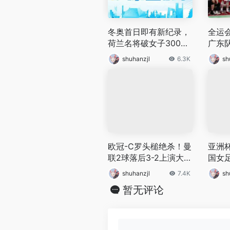
冬奥首日即有新纪录，
全运会
荷兰名将破女子3000
广东
米速滑奥运纪录
shuhanzjl
6.3K
sh
欧冠-C罗头槌绝杀！曼
亚洲杯
联2球落后3-2上演大
国女足
逆转
级世
shuhanzjl
7.4K
sh
暂无评论