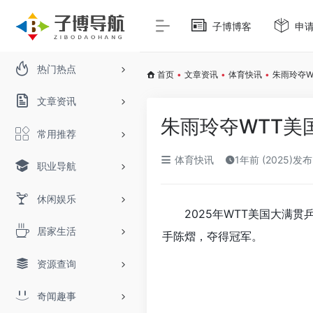
子博博客
申
热门热点
首页
•
文章资讯
•
体育快讯
•
朱雨玲夺W
文章资讯
朱雨玲夺WTT美
常用推荐
体育快讯
1年前 (2025)发布
职业导航
休闲娱乐
2025年WTT美国大满
居家生活
手陈熠，夺得冠军。
资源查询
奇闻趣事