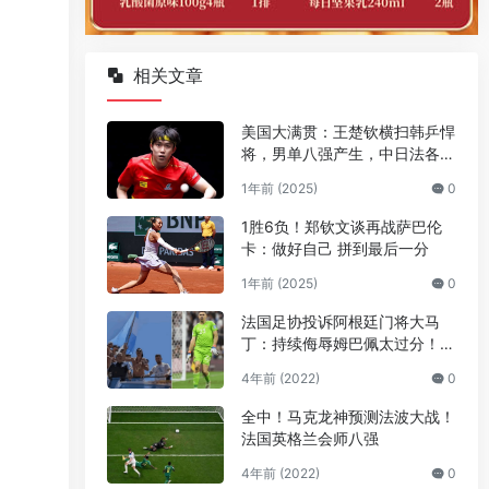
相关文章
美国大满贯：王楚钦横扫韩乒悍
将，男单八强产生，中日法各占
两席
1年前 (2025)
0
1胜6负！郑钦文谈再战萨巴伦
卡：做好自己 拼到最后一分
1年前 (2025)
0
法国足协投诉阿根廷门将大马
丁：持续侮辱姆巴佩太过分！两
人梁子已久
4年前 (2022)
0
全中！马克龙神预测法波大战！
法国英格兰会师八强
4年前 (2022)
0