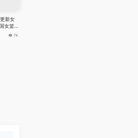
A更新女
中国女篮升
7K