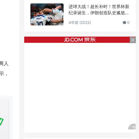
进球大战！超长补时！世界杯新
纪录诞生，伊朗创造队史尴尬纪
录
4年前 (2022)
0
两人
示，