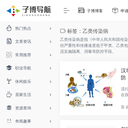
子博博客
申
热门热点
标签：乙类传染病
乙类传染病是指《中华人民共和国传染
文章资讯
但严重性和传播速度低于甲类。乙类包
况实施隔离、消毒等防控手段。
常用推荐
职业导航
汉
防
休闲娱乐
流
居家生活
在我
资源查询
奇闻趣事