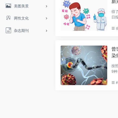
新
美图美景
得
日
两性文化
所..
杂志期刊
曾
染
按
9
疫..