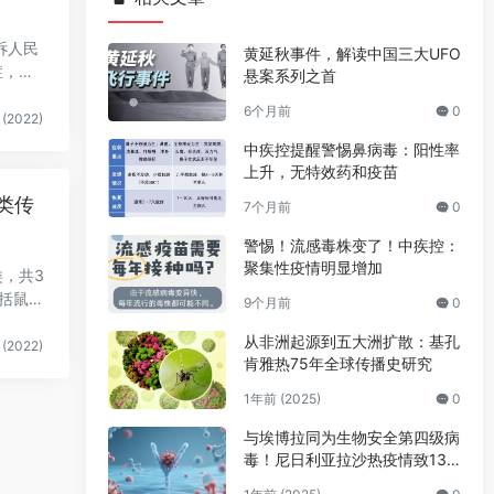
诉人民
黄延秋事件，解读中国三大UFO
症，
悬案系列之首
6个月前
0
(2022)
中疾控提醒警惕鼻病毒：阳性率
上升，无特效药和疫苗
类传
7个月前
0
警惕！流感毒株变了！中疾控：
聚集性疫情明显增加
，共3
括鼠
9个月前
0
从非洲起源到五大洲扩散：基孔
(2022)
肯雅热75年全球传播史研究
1年前 (2025)
0
与埃博拉同为生物安全第四级病
毒！尼日利亚拉沙热疫情致138
人死亡