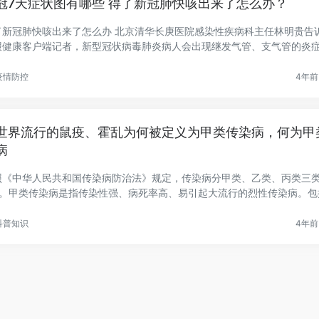
冠7天症状图有哪些 得了新冠肺快咳出来了怎么办？
了新冠肺快咳出来了怎么办 北京清华长庚医院感染性疾病科主任林明贵告
报健康客户端记者，新型冠状病毒肺炎病人会出现继发气管、支气管的炎
.
疫情防控
4年前 
世界流行的鼠疫、霍乱为何被定义为甲类传染病，何为甲
病
照《中华人民共和国传染病防治法》规定，传染病分甲类、乙类、丙类三类
种。甲类传染病是指传染性强、病死率高、易引起大流行的烈性传染病。包
.
科普知识
4年前 