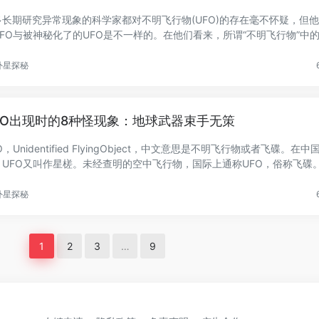
多长期研究异常现象的科学家都对不明飞行物(UFO)的存在毫不怀疑，但
UFO与被神秘化了的UFO是不一样的。在他们看来，所谓“不明飞行物”中的
...
外星探秘
FO出现时的8种怪现象：地球武器束手无策
O，Unidentified FlyingObject，中文意思是不明飞行物或者飞碟。在中
，UFO又叫作星槎。未经查明的空中飞行物，国际上通称UFO，俗称飞碟。
前...
外星探秘
1
2
3
…
9