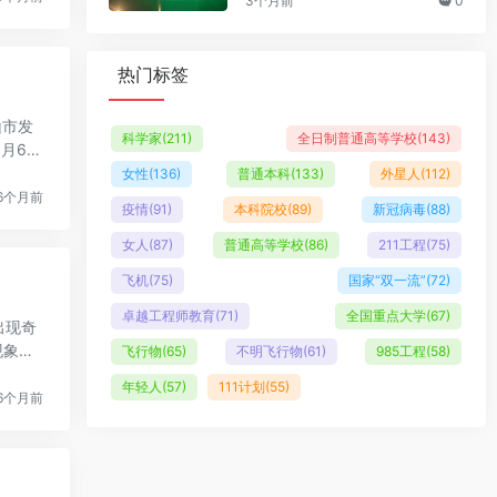
3个月前
0
热门标签
山市发
科学家
(211)
全日制普通高等学校
(143)
月6日
女性
(136)
普通本科
(133)
外星人
(112)
6个月前
疫情
(91)
本科院校
(89)
新冠病毒
(88)
女人
(87)
普通高等学校
(86)
211工程
(75)
飞机
(75)
国家“双一流”
(72)
卓越工程师教育
(71)
全国重点大学
(67)
出现奇
现象，
飞行物
(65)
不明飞行物
(61)
985工程
(58)
年轻人
(57)
111计划
(55)
6个月前