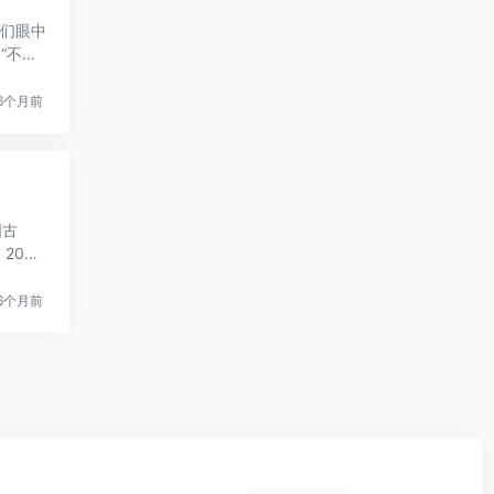
他们眼中
“不
6个月前
国古
20世
6个月前