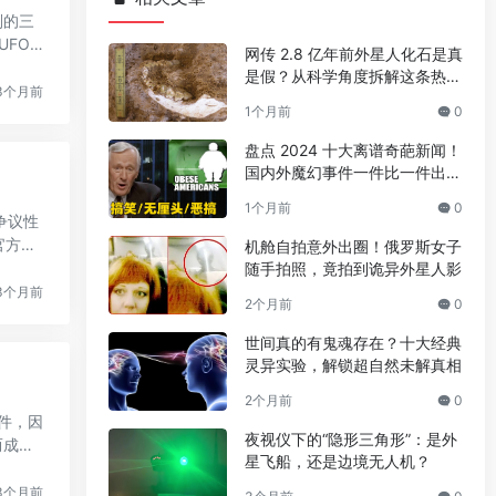
则的三
FO”
网传 2.8 亿年前外星人化石是真
是假？从科学角度拆解这条热门
3个月前
传言
1个月前
0
盘点 2024 十大离谱奇葩新闻！
国内外魔幻事件一件比一件出人
意料
1个月前
0
争议性
官方承
机舱自拍意外出圈！俄罗斯女子
随手拍照，竟拍到诡异外星人影
3个月前
2个月前
0
世间真的有鬼魂存在？十大经典
灵异实验，解锁超自然未解真相
2个月前
0
事件，因
夜视仪下的“隐形三角形”：是外
成为U
星飞船，还是边境无人机？
3个月前