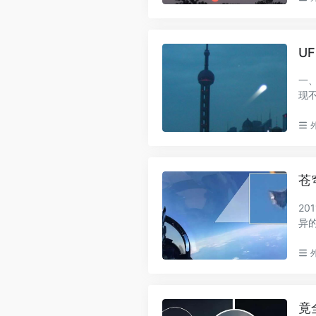
U
一
现
2...
苍
2
异
并拍.
竟