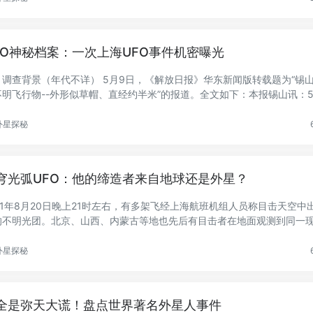
FO神秘档案：一次上海UFO事件机密曝光
、调查背景（年代不详） 5月9日，《解放日报》华东新闻版转载题为“锡
不明飞行物--外形似草帽、直经约半米”的报道。全文如下：本报锡山讯：5
外星探秘
穹光弧UFO：他的缔造者来自地球还是外星？
011年8月20日晚上21时左右，有多架飞经上海航班机组人员称目击天空中
的不明光团。北京、山西、内蒙古等地也先后有目击者在地面观测到同一
..
外星探秘
全是弥天大谎！盘点世界著名外星人事件