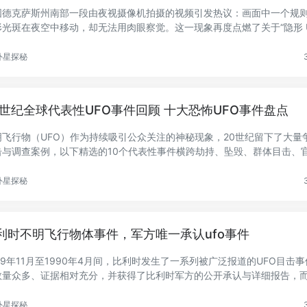
国德克萨斯州南部一段由夜视摄像机拍摄的视频引发热议：画面中一个规
形光斑在夜空中移动，却无法用肉眼察觉。这一现象再度点燃了关于“隐形 U
.
外星探秘
0世纪全球代表性UFO事件回顾 十大恐怖UFO事件盘点
明飞行物（UFO）作为持续吸引公众关注的神秘现象，20世纪留下了大量
击与调查案例，以下精选的10个代表性事件横跨劫持、坠毁、群体目击、
..
外星探秘
利时不明飞行物体事件，军方唯一承认ufo事件
89年11月至1990年4月间，比利时发生了一系列被广泛报道的UFO目击
数量众多、证据相对充分，并获得了比利时军方的公开承认与详细报告，而
...
外星探秘