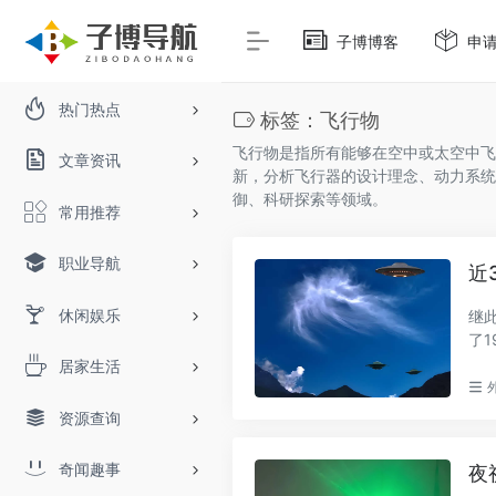
子博博客
申
热门热点
标签：飞行物
飞行物是指所有能够在空中或太空中飞
文章资讯
新，分析飞行器的设计理念、动力系统
御、科研探索等领域。
常用推荐
职业导航
近
休闲娱乐
继此
了
中异
居家生活
资源查询
奇闻趣事
夜