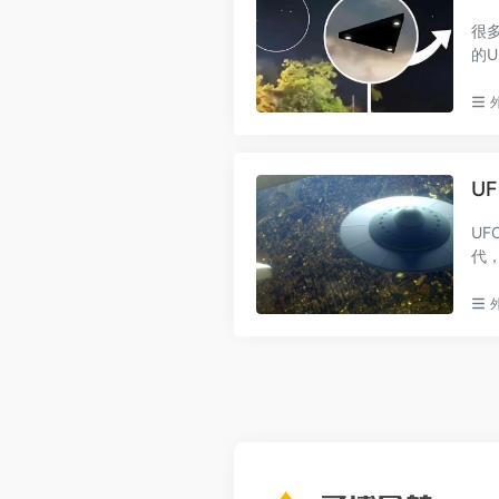
很
的
明”，
U
UF
代
纪以