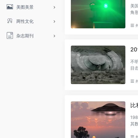
美
美图美景
角
的..
两性文化
杂志期刊
2
不
目
认等.
比
19
其
FO研