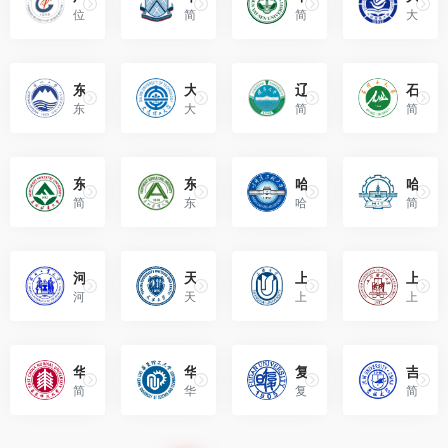
位于广州市，是教育部、国家中医药管理局与广东省人民政府共建高校，是国家“双一流”建设高校。
简称“华南师大”，主校区位于广东省广州市，是广东省人民政府和教育部共建高校，是国家“双一流”建设高校”、国家“211工程”重点建设大学。
简称中大，位于广东省广州市，由中华人民共和国教育部直属，是教育部、国家国防科技工业局和广东省共建的综合性全国重点大学。
大连海事大学位于辽宁省大连市，是中华人民共和国交通运输部所属的全国重点大学，是国家“双一流”建设高校。
东北大学（Northeastern University）
大连理工大学（Dalian University of Technology）
辽宁大学（Liaoning University）
石河子大学（Shihezi University）
东北大学位于辽宁省沈阳市，是中华人民共和国教育部直属全国重点大学。
大连理工大学是大连市人民政府、盘锦市人民政府参与共建的教育部直属全国重点大学。
简称“辽大”，位于辽宁省沈阳市，是国家“双一流”建设高校、国家“211工程”重点建设大学、辽宁省一流大学重点建设高校。
简称“石大”，位于新疆石河子市，由教育部和新疆生产建设兵团共建，是国家“双一流”建设高校、部省合作共建高校、国家“211工程”重点建设高校。
东北林业大学（Northeast Forestry University）
东北农业大学（Northeast Agricultural University，NEAU）
哈尔滨工程大学（Harbin Engineering University）
哈尔滨工业大学（Harbin Institute of Technology）
简称东北林大（NEFU），位于黑龙江省哈尔滨市，是一所以林科为优势、林业工程为特色的中华人民共和国教育部直属高校。
东北农业大学位于黑龙江省哈尔滨市，是国家“双一流”建设高校、国家首批“211工程”建设高校。
哈尔滨工程大学位于黑龙江省哈尔滨市，是一所国家工业和信息化部主管的全国重点大学。
简称哈工大，位于黑龙江省哈尔滨市南岗区，是由工业和信息化部直属的全国重点大学。
河北工业大学（Hebei University of Technology）
天津大学（Tianjin University）
上海大学（Shanghai University）
上海财经大学（Shanghai University of Finance and Economics）
河北工业大学由河北省人民政府、天津市人民政府和教育部共建，由河北省教育厅主管，入选国家“双一流”建设高校。
天津大学是中华人民共和国教育部直属高校，中央直管高校，中共中央指定的首批全国重点大学。
上海大学由上海市人民政府举办，是教育部与上海市人民政府共建的全日制普通高等学校。
上海财经大学由教育部、中华人民共和国财政部和上海市人民政府共建，是中华人民共和国教育部直属的重点大学。
华东师范大学（East China Normal University）
华东理工大学（East China University of Science and Technology）
复旦大学（Fudan University）
吉林大学（Jilin University）
简称“华东师大”，位于上海市，由中华人民共和国教育部直属，是教育部和上海市人民政府重点共建的综合性研究型全国重点大学。
华东理工大学坐落于上海市，是中华人民共和国教育部直属的全国重点大学。
复旦大学是中华人民共和国教育部直属、并与上海市共建的综合性、研究型全国重点大学。
简称“吉大”，位于吉林省长春市，是中华人民共和国教育部直属全国重点大学。