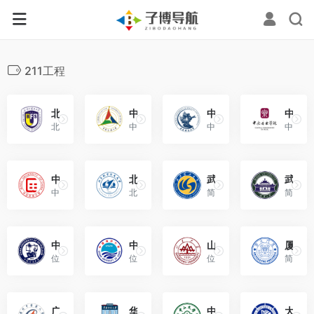
211工程
北京外国语大学（Beijing Foreign Studies University）
中国传媒大学（Communication University of China）
中央财经大学（Central University of Finance and Economics）
中央音乐学院（Central Conservatory of Music）
北京外国语大学是由国家举办、中华人民共和国教育部主管的全日制普通高等学校。
中国传媒大学是教育部直属的首批“双一流”建设高校，“211工程”重点建设大学，“985工程优势学科创新平台”重点建设高校。
中央财经大学位于北京市，是教育部、财政部和北京市人民政府共建的教育部直属高校。
中央音乐学院是国家“双一流”建设高校、国家“211工程”建设高校、教育部和文化和旅游部共建高校。
中央民族大学（Minzu University of China，MUC）
北京航空航天大学（Beihang University）
武汉理工大学（Wuhan University of Technology）
武汉大学（Wuhan University）
中央民族大学是中华人民共和国国家民族事务委员会、北京市人民政府、中华人民共和国教育部共建的综合性全国重点大学。
北京航空航天大学是隶属于中华人民共和国工业和信息化部的全国第一批16所重点高校。
简称武理工，位于武汉市，是中华人民共和国教育部直属全国重点大学，国家“双一流”建设高校。
简称武大，位于武汉市，是中华人民共和国教育部直属的综合性全国重点大学。
中国石油大学（华东）（China University of Petroleum（East China））
中国海洋大学（Ocean University of China，OUC）
山东大学（Shandong University）
厦门大学（Xiamen University）
位于山东省青岛市，是中华人民共和国教育部直属全国重点大学，教育部和五大能源企业集团公司、教育部和山东省人民政府共建。
位于山东省青岛市，是中华人民共和国教育部直属的综合性全国重点大学。
位于山东省济南市，是中华人民共和国教育部直属全国重点大学，中央直管副部级建制。
简称厦大（XMU），位于福建省厦门市，是由中华人民共和国教育部直属副部级综合性研究型全国重点大学，教育部、国家国防科技工业局、福建省和厦门市重点共建高校。
广州中医药大学（Guangzhou University of Chinese Medicine）
华南师范大学（South China Normal University）
中山大学（Sun Yat-sen University）
大连海事大学（Dalian Maritime University）