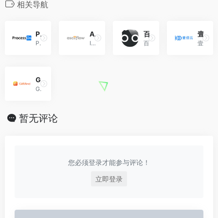
相关导航
ProcessOn
ASCIIFlow
百度脑图
壹佰云
ProcessOn是一个在线协作绘图平台，为用户提供强大、易用的作图工具！支持在线创作流程图、思维导图、组织结构图、网络拓扑图、BPMN、UML图、UI界面原型设计、iOS界面原型设计等。同时依托于互联网实现了人与人之间的实时协作和共享。
Infinite ASCII diagrams, save to Google Drive, resize, freeform draw, and export straight to text/html.
百度脑图，便捷的脑图编辑工具 - 控制创意，如此简单。让您在线上直接创建、保存并分享你的思路。免安装 云存储 易分享 体验舒适 功能丰富
壹佰云是由壹佰网络科技公司独立研发的小程序源码SASS平台。
GitMind思维导图
GitMind是一款免费在线思维导图软件，支持Windows/Mac/Linux多平台操作及内容同步。
暂无评论
您必须登录才能参与评论！
立即登录