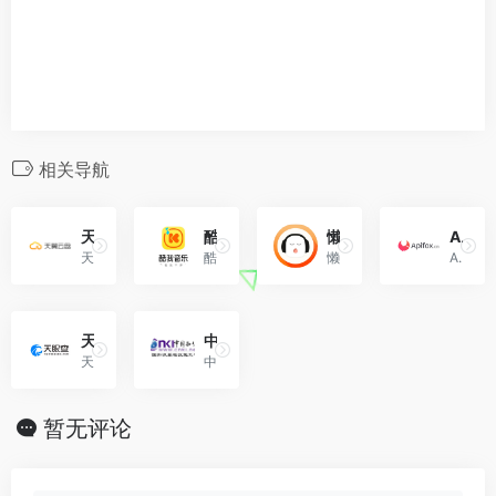
相关导航
天翼云盘
酷我音乐
懒人听书-懒人畅听
Apifox-API自动化测试工具
天翼云盘是中国电信推出的云存储服务，为用户提供跨平台的文件存储、备份、同步及分享服务，是国内领先的免费网盘，安全、可靠、稳定、快速。天翼云盘为用户守护数据资产。
酷我音乐是北京酷我科技有限公司推出的在线音乐流媒体软件。
懒人畅听是由深圳市懒人在线科技有限公司开发运营的一款移动有声阅读应用！
Apifox = Postman + Swagger + Mock + JMeter。集接口文档工具、接口Mock工具、接口自动化测试工具、接口调试工具于一体，提升 10 倍研发效率。是最好用的API文档工具，API自动化测试工具，API Mock工具，接口文档管理工具，接口文档生成工具。
天眼查-商业查询平台
中国知网（China National Knowledge Infrastructure，CNKI ）
天眼查专注服务于个人与企业信息查询,都在用的商业查询平台！
中国知网是国家知识基础设施的概念，是以实现全社会知识资源传播共享与增值利用为目标的信息化建设项目。
暂无评论