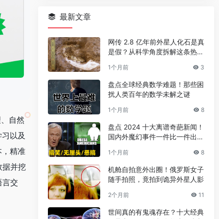
最新文章
网传 2.8 亿年前外星人化石是真
是假？从科学角度拆解这条热门
传言
1个月前
3
盘点全球经典数学难题！那些困
扰人类百年的数学未解之谜
1个月前
8
理、自然
盘点 2024 十大离谱奇葩新闻！
学习以及
国内外魔幻事件一件比一件出人
意料
本，精准
1个月前
8
数据并挖
机舱自拍意外出圈！俄罗斯女子
随手拍照，竟拍到诡异外星人影
语言交
2个月前
11
世间真的有鬼魂存在？十大经典