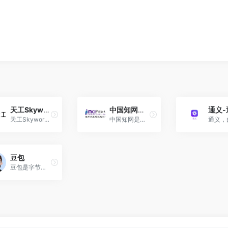
天工Skywork
中国知网（China National Knowledge Infrastructure，CNKI ）
天工Skywork是一款具备超强DeepResearch能力的全新AI Office智能体。
中国知网是国家知识基础设施的概念，是以实现全社会知识资源传播共享与增值利用为目标的信息化建设项目。
豆包
豆包是字节跳动公司基于云雀模型开发的AI工具，提供聊天机器人、写作助手以及英语学习助手等功能！