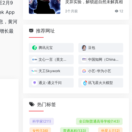
灵异实验，解锁超自然未解真相
2月9
2个月前
12
 App
消息，黄河
推荐网址
球增长最
腾讯元宝
豆包
文心一言（英文名：ERNIE Bot）
中国知网（China National Knowledge Infrastructure，CNKI ）
天工Skywork
小艺-华为小艺
通义-通义千问
讯飞星火大模型
热门标签
科学家
(211)
全日制普通高等学校
(143)
女性
(136)
普通本科
(133)
外星人
(112)