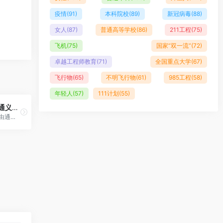
疫情
(91)
本科院校
(89)
新冠病毒
(88)
女人
(87)
普通高等学校
(86)
211工程
(75)
飞机
(75)
国家“双一流”
(72)
卓越工程师教育
(71)
全国重点大学
(67)
飞行物
(65)
不明飞行物
(61)
985工程
(58)
年轻人
(57)
111计划
(55)
通义-通义千问
通义，由通义千问更名而来 ，是阿里云推出的语言模型 ，于2023年9月13日正式向公众开放。