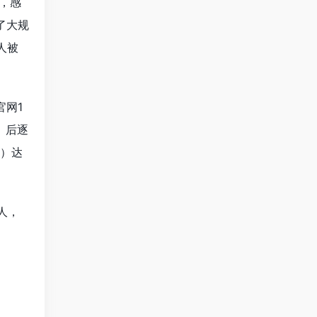
，感
了大规
人被
官网1
）后逐
%）达
人，