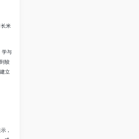
司长米
学与
到较
速建立
表示，