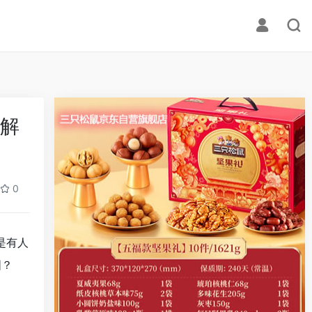
？解
0
是有人
国？