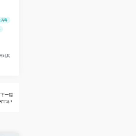
冠病毒
心
网对其
下一篇
厉害吗？