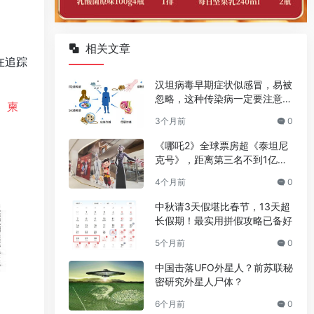
相关文章
在追踪
汉坦病毒早期症状似感冒，易被
忽略，这种传染病一定要注意预
、
柬
防
3个月前
0
《哪吒2》全球票房超《泰坦尼
克号》，距离第三名不到1亿美
元
4个月前
0
中秋请3天假堪比春节，13天超
长假期！最实用拼假攻略已备好
5个月前
0
中国击落UFO外星人？前苏联秘
密研究外星人尸体？
6个月前
0