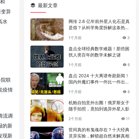
2和
最新文章
新变异
高水
网传 2.8 亿年前外星人化石是真
是假？从科学角度拆解这条热门
传言
1个月前
3
盘点全球经典数学难题！那些困
扰人类百年的数学未解之谜
1个月前
8
盘点 2024 十大离谱奇葩新闻！
务院联
国内外魔幻事件一件比一件出人
意料
轮疫情
1个月前
8
机舱自拍意外出圈！俄罗斯女子
随手拍照，竟拍到诡异外星人影
情流调
2个月前
11
报的新
世间真的有鬼魂存在？十大经典
发现新
灵异实验，解锁超自然未解真相