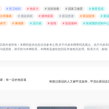
# 世卫组织
# 免疫力
# 冠状病毒
# 国家卫健委
# 奥密克戎
德尔塔毒株
# 感染病例
# 接种疫苗
# 新冠患者
# 新冠疫情
# 新
 春节
# 柬埔寨
# 流行病
# 疫情
# 疫苗接种
# 疾病预防控制中
归原作者所有！本网所提供信息仅供参考之用,并不代表本网赞同其观点，也不代表本
问或质疑，请尽快与本网联系，本网将迅速给您回应并做相关处理。联系方式：邮箱
，专家：有一定的免疫逃
刚熬过新冠的人又被甲流放倒，甲流比新冠还