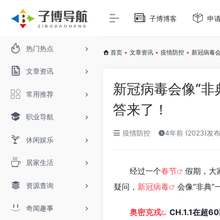
子博博客
申
热门热点
首页
•
文章资讯
•
疫情防控
•
新冠病毒会
文章资讯
新冠病毒会像“非
常用推荐
答来了！
职业导航
疫情防控
4年前 (2023)发
休闲娱乐
居家生活
经过一个
春节
假期，大
资源查询
疑问，
新冠病毒
会像“非典”
奇闻趣事
奥密克戎
CH.1.1在超