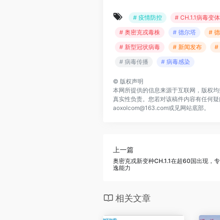
# 疫情防控
# CH.1.1病毒变体
# 奥密克戎毒株
# 德尔塔
# 
# 新型冠状病毒
# 新闻发布
#
# 病毒传播
# 病毒感染
©
版权声明
本网所提供的信息来源于互联网，版权均
真实性负责。您若对该稿件内容有任何疑
aoxolcom@163.com或见网站底部。
上一篇
奥密克戎新变种CH.1.1在超60国出现
逸能力
相关文章