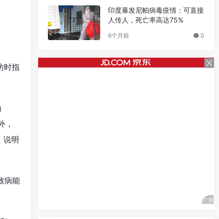
印度暴发尼帕病毒疫情：可直接
人传人，死亡率高达75%
6个月前
0
访时指
为
外，
，说明
致病能