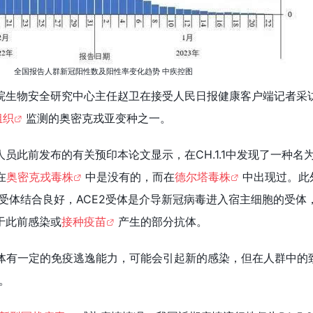
全国报告人群新冠阳性数及阳性率变化趋势 中疾控图
院生物安全研究中心主任赵卫在接受人民日报健康客户端记者采
组织
监测的奥密克戎亚变种之一。
员此前发布的有关预印本论文显示，在CH.1.1中发现了一种名
在
奥密克戎毒株
中是没有的，而在
德尔塔毒株
中出现过。此
CE2受体结合良好，ACE2受体是介导新冠病毒进入宿主细胞的受体
于此前感染或
接种疫苗
产生的部分抗体。
病毒变体有一定的免疫逃逸能力，可能会引起新的感染，但在人群中的
。