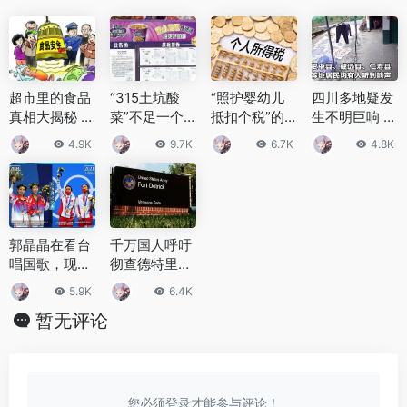
超市里的食品
“315土坑酸
“照护婴幼儿
四川多地疑发
真相大揭秘 关
菜”不足一个
抵扣个税”的2
生不明巨响 官
于食品安全的
月，老坛酸菜
1个问答，如
方回应：未发
4.9K
9.7K
6.7K
4.8K
重要性
方便面又被重
何申请？谁能
现相关紧急情
新上架
享受？
况
郭晶晶在看台
千万国人呼吁
唱国歌，现场
彻查德特里克
见证中国队夺
堡！服务器遭
5.9K
6.4K
冠，网友感慨
美国IP攻击，
暂无评论
美媒集体失声
您必须登录才能参与评论！