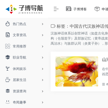
子博博客
申
热门热点
标签：中国古代汉族神话
汉族神话体系以创世神话（如盘古化身
文章资讯
构（仓颉造字）及部族记忆（黄帝战蚩
禹治水）与族群认同（炎黄子孙），形
常用推荐
职业导航
山
休闲娱乐
在
凶
龙..
居家生活
资源查询
奇闻趣事