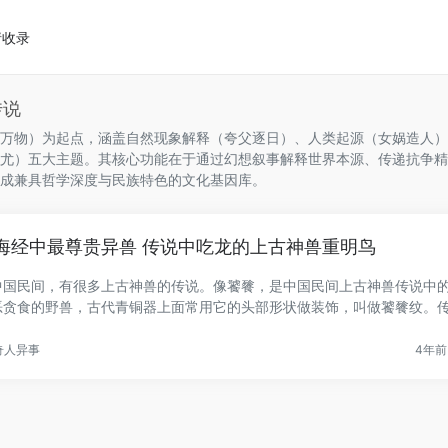
请收录
传说
万物）为起点，涵盖自然现象解释（夸父逐日）、人类起源（女娲造人）
尤）五大主题。其核心功能在于通过幻想叙事解释世界本源、传递抗争精
成兼具哲学深度与民族特色的文化基因库。
海经中最尊贵异兽 传说中吃龙的上古神兽重明鸟
中国民间，有很多上古神兽的传说。像饕餮，是中国民间上古神兽传说中
恶贪食的野兽，古代青铜器上面常用它的头部形状做装饰，叫做饕餮纹。
.
奇人异事
4年前 