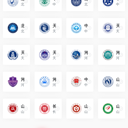
北京联合大学位于北京市，是北京市属公办全日制普通高等学校，主管部门是北京市教育委员会。
中国劳动关系学院，是由中华全国总工会和教育部共建，直属于中华全国总工会的全日制普通高等本科院校。
北京警察学院，是北京市人民政府举办的全日制普通本科院校。
中国科学院大学主校区位于北京市，是由国家举办、中国科学院主管的全日制普通高等学校。
北京科技职业大学（Beijing Polytechnic University）
天津科技大学（Tianjin University of Science and Technology）
中国民航大学（Civil Aviation University of China）
天津外国语大学（Tianjin Foreign Studies University）
北京科技职业大学是中华人民共和国教育部同意设置，北京市人民政府举办的一所首所公办本科层次职业大学。
天津科技大学位于天津市，是以工为主、工理文农医经管法艺教育等学科协调发展的多科性大学。
中国民航大学简称中航大、CAUC。隶属于中国民用航空局，是中国民用航空局、天津市、教育部共建高校。
天津外国语大学是由天津市人民政府举办、天津市教育委员会管理的全日制普通高等学校。
天津财经大学（Tianjin University of Finance and Economics）
天津警察学院（TianJin Police College）
河北科技大学（Hebei University of Science and Technology）
河北农业大学（Hebei Agricultural University）
天津财经大学位于天津市，由天津市人民政府举办、天津市教育委员会管理的全日制普通高等学校。
天津警察学院是教育部批准的具有高等学历招生资格的公办本科层次普通高等学校。
河北科技大学是由河北省人民政府举办、与国家国防科技工业局共建、位于河北省石家庄市的普通高等学校。
河北农业大学是河北省人民政府与教育部、农业农村部、国家林业和草原局分别共建的省属重点骨干大学。
河北医科大学（Hebei Medical University）
河北经贸大学（Hebei University of Economics and Business）
中央司法警官学院（The National Police University for Criminal Justice）
山西医科大学（Shanxi Medical University）
河北医科大学是河北省重点骨干大学，教育部、国家卫生健康委员会、河北省人民政府共建高校。
河北经贸大学位于河北省石家庄市，是由河北省人民政府举办、河北省教育厅主管的全日制普通高等学校。
中央司法警官学院是中华人民共和国司法部直属的唯一一所全日制普通高等警察院校。
山西医科大学（Shanxi Medica...
山西大同大学（Shanxi Datong University）
长治学院（Changzhi University）
山西财经大学（Shanxi University of Finance and Economics）
山西中医药大学（Shanxi University of Chinese Medicine）
山西大同大学坐落于历史文化名城大同，是一所山西省属多科性大学，山西省教育厅与大同市人民政府共建高校。
长治学院位于山西省长治市，是经中华人民共和国教育部批准设立的综合性全日制普通本科院校。
山西财经大学简称“山西财大”，坐落于山西省太原市，是山西省人民政府举办的全日制普通本科高校。
山西中医药大学由山西省人民政府与国家中医药管理局共建，为教育部首批卓越医生（中医）教育培养计划改革试点高校。