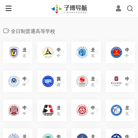
全日制普通高等学校
北京外国语大学（Beijing Foreign Studies University）
中国传媒大学（Communication University of China）
北京物资学院（Beijing Wuzi University）
中国消防救援学院（China Fire and Rescue Institute）
北京外国语大学是由国家举办、中华人民共和国教育部主管的全日制普通高等学校。
中国传媒大学是教育部直属的首批“双一流”建设高校，“211工程”重点建设大学，“985工程优势学科创新平台”重点建设高校。
北京物资学院是一所由北京市教育委员会主管，多学科协调发展的公办普通高等院校。
中国消防救援学院是国家综合性消防救援队伍的重要组成部分，实行“院—部系”两级管理，应急管理部直属的全日制普通高等学校。
中国人民公安大学（People’s Public Security University of China）
国际关系学院（University of International Relations）
北京体育大学（Beijing Sport University）
中央音乐学院（Central Conservatory of Music）
中国人民公安大学位于北京市，登记地址为北京市西城区木樨地南里1号。是中华人民共和国公安部直属普通高等学校暨公安部高级警官学院。
国际关系学院由中华人民共和国教育部主管，是财政部“小规模试点高校”、是以外语、国际问题为教学科研的全国重点大学。
北京体育大学位于北京市海淀区，简称“北体大”，由国家体育总局直属，是首批全国重点院校。
中央音乐学院是国家“双一流”建设高校、国家“211工程”建设高校、教育部和文化和旅游部共建高校。
中国音乐学院（China Conservatory of Music）
北京电影学院（Beijing Film Academy）
中华女子学院（China Women’s University）
北京信息科技大学（Beijing Information Science and Technology University）
中国音乐学院位于北京市，是由北京市人民政府举办的全日制普通高等本科院校；
北京电影学院是由北京市人民政府、中华人民共和国教育部、国家广播电视总局共建的全日制艺术高校。
中华女子学院是由国家举办、由中华全国妇女联合会主管的普通本科高等学校。
北京信息科技大学，简称“信息...
北京联合大学（Beijing Union University）
中国劳动关系学院（China University of Labor Relations）
北京警察学院（Beijing Police College）
中国科学院大学（University of Chinese Academy of Sciences）