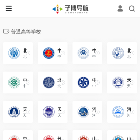
普通高等学校
北京物资学院（Beijing Wuzi University）
中国消防救援学院（China Fire and Rescue Institute）
中国人民公安大学（People’s Public Security University of China）
北京联合大学（Beijing Union University）
北京物资学院是一所由北京市教育委员会主管，多学科协调发展的公办普通高等院校。
中国消防救援学院是国家综合性消防救援队伍的重要组成部分，实行“院—部系”两级管理，应急管理部直属的全日制普通高等学校。
中国人民公安大学位于北京市，登记地址为北京市西城区木樨地南里1号。是中华人民共和国公安部直属普通高等学校暨公安部高级警官学院。
北京联合大学位于北京市，是北京市属公办全日制普通高等学校，主管部门是北京市教育委员会。
中国劳动关系学院（China University of Labor Relations）
北京警察学院（Beijing Police College）
中国科学院大学（University of Chinese Academy of Sciences）
天津外国语大学（Tianjin Foreign Studies University）
中国劳动关系学院，是由中华全国总工会和教育部共建，直属于中华全国总工会的全日制普通高等本科院校。
北京警察学院，是北京市人民政府举办的全日制普通本科院校。
中国科学院大学主校区位于北京市，是由国家举办、中国科学院主管的全日制普通高等学校。
天津外国语大学是由天津市人民政府举办、天津市教育委员会管理的全日制普通高等学校。
天津财经大学（Tianjin University of Finance and Economics）
天津警察学院（TianJin Police College）
河北科技大学（Hebei University of Science and Technology）
河北经贸大学（Hebei University of Economics and Business）
天津财经大学位于天津市，由天津市人民政府举办、天津市教育委员会管理的全日制普通高等学校。
天津警察学院是教育部批准的具有高等学历招生资格的公办本科层次普通高等学校。
河北科技大学是由河北省人民政府举办、与国家国防科技工业局共建、位于河北省石家庄市的普通高等学校。
河北经贸大学位于河北省石家庄市，是由河北省人民政府举办、河北省教育厅主管的全日制普通高等学校。
中央司法警官学院（The National Police University for Criminal Justice）
长治学院（Changzhi University）
山西财经大学（Shanxi University of Finance and Economics）
山西能源学院（Shanxi Institute of Energy）