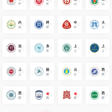
中央司法警官学院是中华人民共和国司法部直属的唯一一所全日制普通高等警察院校。
长治学院位于山西省长治市，是经中华人民共和国教育部批准设立的综合性全日制普通本科院校。
山西财经大学简称“山西财大”，坐落于山西省太原市，是山西省人民政府举办的全日制普通本科高校。
山西能源学院是一所经教育部批准、由山西省人民政府创办的应用型普通本科院校。
内蒙古农业大学（Inner Mongolia Agricultural University，IMAU）
呼和浩特民族学院（Hohhot Minzu College）
中国医科大学（China Medical University）
大连医科大学（Dalian Medical University）
内蒙古农业大学坐落于内蒙古自治区呼和浩特市，学校是原国家林业局和内蒙古自治区人民政府共建的一所全日制普通高等学校。
呼和浩特民族学院位于内蒙古自治区首府呼和浩特市，是内蒙古自治区重点建设高校。
中国医科大学是辽宁省人民政府、国家卫生和计划生育委员会、教育部三方共建高校。
大连医科大学是由辽宁省人民政府举办的全日制普通高等本科院校，是辽宁省一流大学重点建设高校。
吉林艺术学院（Jilin University of Arts）
东北石油大学（Northeast Petroleum University）
上海应用技术大学（Shanghai Institute of Technology）
上海海关学院（Shanghai Customs University）
吉林艺术学院，简称“吉艺”，...
东北石油大学位于黑龙江省大庆市，是由黑龙江省主管的公办全日制普通高等高校。
上海应用技术大学位于上海市，是经中华人民共和国教育部批准成立，由上海市主管的全日制普通高等学校。
上海海关学院是经教育部批准设立的具有高等学历教育招生资格的全日制普通高等学校。
上海政法学院（Shanghai University of Political Science and Law）
丽水学院（Lishui University）
云南财经大学（YUNNAN UNIVERSITY OF FINANCE AND ECONOMICS，YNUFE）
西安石油大学（Xi’an Shiyou University）
上海政法学院由上海市人民政府举办，上海市教育委员会主管，是上海市属公办全日制普通高等院校。
丽水学院是经中华人民共和国教育部批准成立，由浙江省主管的全日制普通高等学校。
云南财经大学，简称云财大，是云南省人民政府举办的全日制普通高等学校。
西安石油大学位于陕西省西安市，学校是由国家设立、陕西省人民政府举办、中央与地方共建的全日制普通高等学校。
西安工程大学（Xi’an Polytechnic University）
西安外国语大学（Xi`an International 
西安音乐学院（Xi’an 
西安财经大学（Xi’an University of Finance and Economics）
NEW
NEW
西安工程大学，是中国西部地区唯一一所以纺织服装为特色的高校。
西安外国语大学是由陕西省人民政府举办和主管的全日制普通高等学校。
西安音乐学院是由陕西省人民政府主管的培养音乐艺术专门人才的全日制普通高等学校。
西安财经大学位于陕西省西安市，是由陕西省人民政府与国家统计局共建的普通高等学校。