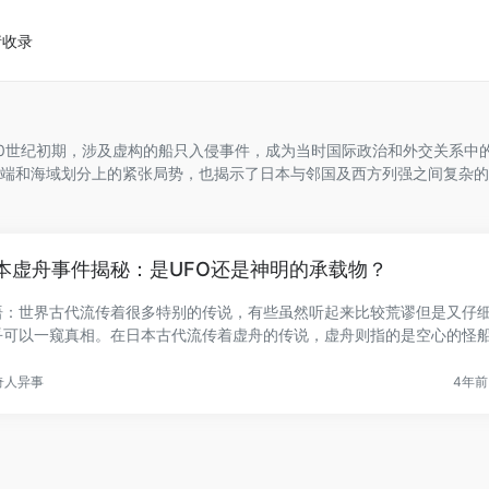
请收录
20世纪初期，涉及虚构的船只入侵事件，成为当时国际政治和外交关系中
端和海域划分上的紧张局势，也揭示了日本与邻国及西方列强之间复杂的
本虚舟事件揭秘：是UFO还是神明的承载物？
语：世界古代流传着很多特别的传说，有些虽然听起来比较荒谬但是又仔
乎可以一窥真相。在日本古代流传着虚舟的传说，虚舟则指的是空心的怪
.
奇人异事
4年前 