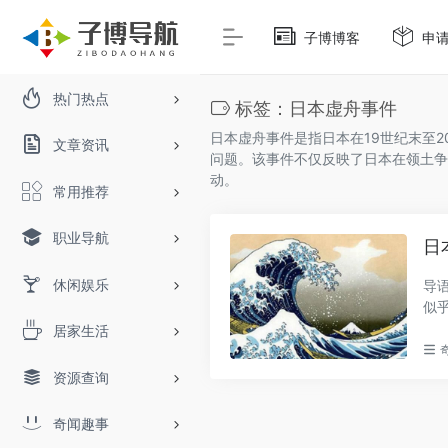
子博博客
申
热门热点
标签：日本虚舟事件
日本虚舟事件是指日本在19世纪末至
文章资讯
问题。该事件不仅反映了日本在领土争
动。
常用推荐
职业导航
日
休闲娱乐
导
似
舟..
居家生活
资源查询
奇闻趣事