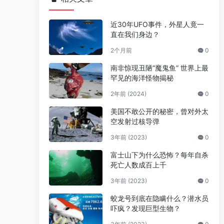
近30年UFO事件，外星人竟一
直在我们身边？
2个月前
0
南非惊现丑陋“魔鬼鱼” 世界上最
罕见的海洋怪物揭秘
2年前 (2024)
0
美国不敢公开的秘密，曾对外太
空发射过核导弹
3年前 (2023)
0
富士山下为什么恐怖？每年自杀
死亡人数成百上千
3年前 (2023)
0
蛟龙号到底在隐瞒什么？潜水员
吓疯？发现巨型生物？