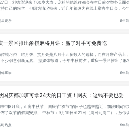
月27日，刘德华迎来了60岁大寿，宠粉的他以往都会在生日前夕举办见面
支持自己的粉丝，但因为情况特殊，近几年都改为在线上举办生日会，今
..
明星娱乐
5年前 
庆一景区推出象棋麻将月饼：赢了对手可免费吃
为传统习俗，吃月饼、赏月亮是八月十五多数人的选择，而在月饼产品上
出不少创意创新元素。 据媒体报道，今年中秋前夕，重庆一景区推出了麻
.
新鲜事物
5年前 
秋国庆都加班可拿24天的日工资！网友：这钱不要也罢
间来到8月底，距离中秋节、国庆节“双节”的日子也越来越近，前段时间官
公布了双节的假期安排。 中秋节：9月19日至21日（周日到周二），放假
实时热点
5年前 