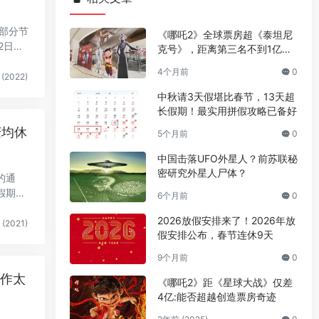
年部分节
《哪吒2》全球票房超《泰坦尼
2日
克号》，距离第三名不到1亿美
元
4个月前
0
(2022)
中秋请3天假堪比春节，13天超
长假期！最实用拼假攻略已备好
庆均休
5个月前
0
中国击落UFO外星人？前苏联秘
密研究外星人尸体？
的通
假期放
6个月前
0
2026放假安排来了！2026年放
(2021)
假安排公布，春节连休9天
9个月前
0
工作太
《哪吒2》距《星球大战》仅差
4亿:能否超越创造票房奇迹