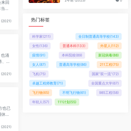
2年前 (2025)
0
会来回
年当然
热门标签
(2021)
科学家
(211)
全日制普通高等学校
(143)
女性
(136)
普通本科
(133)
外星人
(112)
，也涌
疫情
(91)
本科院校
(89)
新冠病毒
(88)
将、
女人
(87)
普通高等学校
(86)
211工程
(75)
(2021)
飞机
(75)
国家“双一流”
(72)
卓越工程师教育
(71)
全国重点大学
(67)
飞行物
(65)
不明飞行物
(61)
985工程
(58)
年轻人
(57)
111计划
(55)
方也已
调休共
(2021)