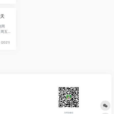
0天
到周
（周五
(2021)
扫码加微信