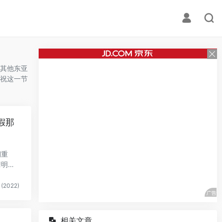
其他东亚
祝这一节
假那
期重
清明
(2022)
相关文章