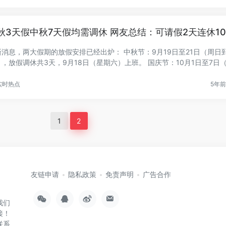
秋3天假中秋7天假均需调休 网友总结：可请假2天连休1
新消息，两大假期的放假安排已经出炉： 中秋节：9月19日至21日（周日
），放假调休共3天，9月18日（星期六）上班。 国庆节：10月1日至7日
..
实时热点
5年前 
1
2
友链申请
隐私政策
免责声明
广告合作
我们
接！
联系