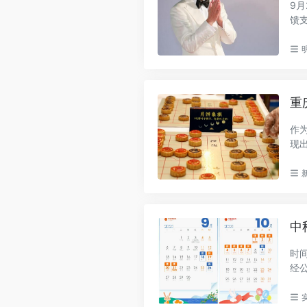
9
馈
也不.
重
作
现
象..
中
时
经
3...