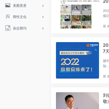
2
美图美景
20
假
两性文化
（星
杂志期刊
2
7
据
知
假、.
刘
敬