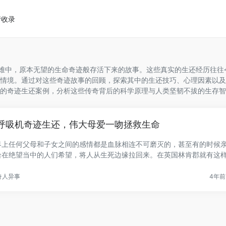
请收录
灾难中，原本无望的生命奇迹般存活下来的故事。这些真实的生还经历往往
情境。通过对这些奇迹故事的回顾，探索其中的生还技巧、心理因素以及
的奇迹生还案例，分析这些传奇背后的科学原理与人类坚韧不拔的生存智
呼吸机奇迹生还，伟大母爱一吻拯救生命
界上任何父母和子女之间的感情都是血脉相连不可磨灭的，甚至有的时候
给在绝望当中的人们希望，将人从生死边缘拉回来。在英国林肯郡就有这
.
奇人异事
4年前 