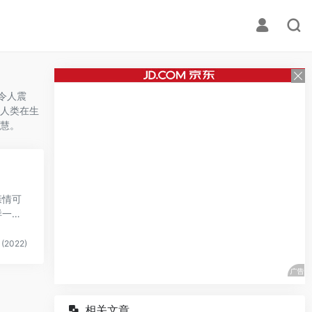
令人震
人类在生
慧。
亲情可
样一个
(2022)
相关文章