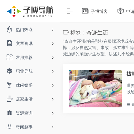
子博博客
申
热门热点
标签：奇迹生还
“奇迹生还”指的是那些在极端环境或
文章资讯
撼，涉及自然灾害、事故、孤立求生等
死边缘的顽强求生欲望。讲述几个经典
常用推荐
职业导航
拔
休闲娱乐
世
以
例..
居家生活
资源查询
奇闻趣事