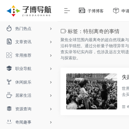
子博博客
申
热门热点
标签：特别离奇的事情
聚焦全球范围内最离奇的超自然现象与
文章资讯
沿科学猜想。通过分析量子物理异常与
查实录等纪实内容，也涉及远古文明遗
常用推荐
与探索欲。
职业导航
失
休闲娱乐
世
去
居家生活
人..
资源查询
奇闻趣事