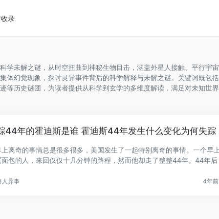
请收录
科学未解之谜，从时空扭曲到神秘生物目击，涵盖外星人接触、平行宇宙
集体幻觉现象，探讨灵异事件背后的科学解释与未解之谜。关键词既包括
迹等历史谜团，为读者提供从科学到玄学的多维度解读，满足对未知世界
踪44年的霍迪斯是谁 霍迪斯44年发生什么变化为何失踪
界上离奇的事情总是很多很多，美国发生了一起特别离奇的事情。一个早
买面包的人，来回仅仅十几分钟的路程，然而他却走了整整44年。44年后
.
奇人异事
4年前 