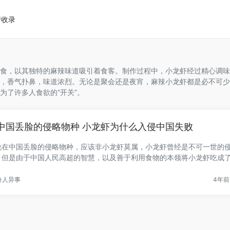
请收录
食，以其独特的麻辣味道吸引着食客。制作过程中，小龙虾经过精心调味
，香气扑鼻，味道浓烈。无论是聚会还是夜宵，麻辣小龙虾都是必不可少
为了许多人食欲的“开关”。
中国丢脸的侵略物种 小龙虾为什么入侵中国失败
说在中国丢脸的侵略物种，应该非小龙虾莫属，小龙虾曾经是不可一世的
，但是由于中国人民高超的智慧，以及善于利用食物的本领将小龙虾吃成
.
奇人异事
4年前 