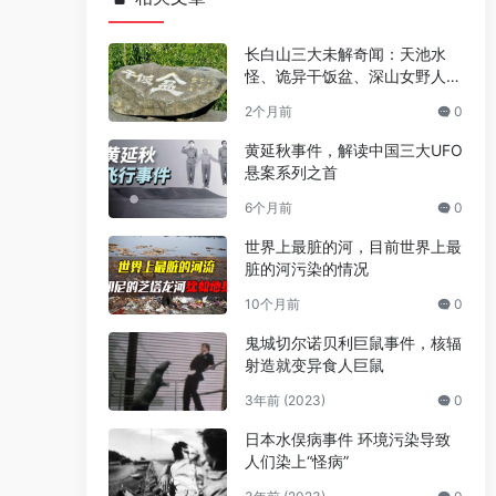
长白山三大未解奇闻：天池水
怪、诡异干饭盆、深山女野人之
谜
2个月前
0
黄延秋事件，解读中国三大UFO
悬案系列之首
6个月前
0
世界上最脏的河，目前世界上最
脏的河污染的情况
10个月前
0
鬼城切尔诺贝利巨鼠事件，核辐
射造就变异食人巨鼠
3年前 (2023)
0
日本水俣病事件 环境污染导致
人们染上“怪病”