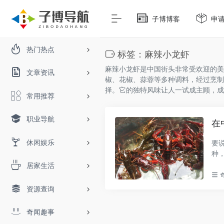
子博博客
申
热门热点
标签：麻辣小龙虾
麻辣小龙虾是中国街头非常受欢迎的美
文章资讯
椒、花椒、蒜蓉等多种调料，经过烹制
择。它的独特风味让人一试成主顾，成
常用推荐
职业导航
在
休闲娱乐
要
种
物..
居家生活
资源查询
奇闻趣事