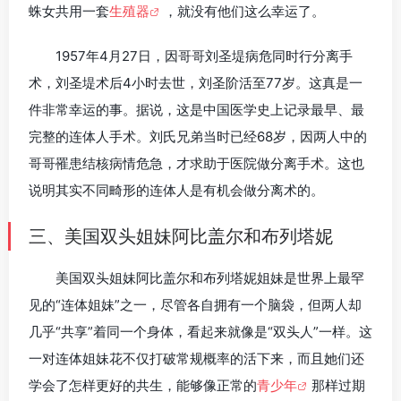
蛛女共用一套
生殖器
，就没有他们这么幸运了。
1957年4月27日，因哥哥刘圣堤病危同时行分离手
术，刘圣堤术后4小时去世，刘圣阶活至77岁。这真是一
件非常幸运的事。据说，这是中国医学史上记录最早、最
完整的连体人手术。刘氏兄弟当时已经68岁，因两人中的
哥哥罹患结核病情危急，才求助于医院做分离手术。这也
说明其实不同畸形的连体人是有机会做分离术的。
三、美国双头姐妹阿比盖尔和布列塔妮
美国双头姐妹阿比盖尔和布列塔妮姐妹是世界上最罕
见的“连体姐妹”之一，尽管各自拥有一个脑袋，但两人却
几乎“共享”着同一个身体，看起来就像是“双头人”一样。这
一对连体姐妹花不仅打破常规概率的活下来，而且她们还
学会了怎样更好的共生，能够像正常的
青少年
那样过期