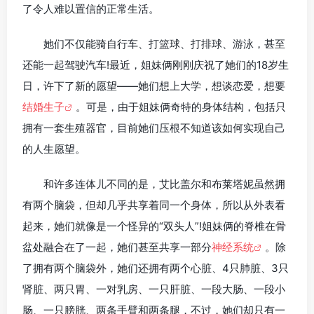
了令人难以置信的正常生活。
她们不仅能骑自行车、打篮球、打排球、游泳，甚至
还能一起驾驶汽车!最近，姐妹俩刚刚庆祝了她们的18岁生
日，许下了新的愿望——她们想上大学，想谈恋爱，想要
结婚生子
。可是，由于姐妹俩奇特的身体结构，包括只
拥有一套生殖器官，目前她们压根不知道该如何实现自己
的人生愿望。
和许多连体儿不同的是，艾比盖尔和布莱塔妮虽然拥
有两个脑袋，但却几乎共享着同一个身体，所以从外表看
起来，她们就像是一个怪异的“双头人”!姐妹俩的脊椎在骨
盆处融合在了一起，她们甚至共享一部分
神经系统
。除
了拥有两个脑袋外，她们还拥有两个心脏、4只肺脏、3只
肾脏、两只胃、一对乳房、一只肝脏、一段大肠、一段小
肠、一只膀胱、两条手臂和两条腿，不过，她们却只有一