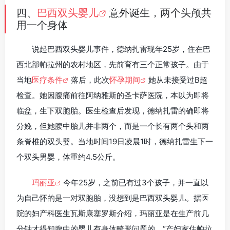
四、
巴西双头婴儿
意外诞生，两个头颅共
用一个身体
说起巴西双头婴儿事件，德纳扎雷现年25岁，住在巴
西北部帕拉州的农村地区，先前育有三个正常孩子。由于
当地
医疗条件
落后，此次
怀孕期间
她从未接受过B超
检查。她因腹痛前往阿纳雅斯的圣卡萨医院，本以为即将
临盆，生下双胞胎。医生检查后发现，德纳扎雷的确即将
分娩，但她腹中胎儿并非两个，而是一个长有两个头和两
条脊椎的双头婴。当地时间19日凌晨1时，德纳扎雷生下一
个双头男婴，体重约4.5公斤。
玛丽亚
今年25岁，之前已有过3个孩子，并一直以
为自己怀的是一对双胞胎，没想到是巴西双头婴儿。据医
院的妇产科医生瓦斯康塞罗斯介绍，玛丽亚是在生产前几
分钟才得知腹中的婴儿有身体畸形问题的。“产妇家住帕拉