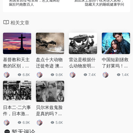
美国安吉拉·哈里斯，患艾滋病还
酒店床上放四个枕头惊人真相，
疯狂约炮数百人
隐藏天大的睡眠健康学问
相关文章
基督教和天主
盘点十大动物
雷达是根据什
中国短剧拯救
教的区别，基
迁徙奇迹 澳洲
么动物发明
了好莱坞！失
督教与天主教
红蟹大迁移排
的？雷达的起
业演员成名狂
6.8K
9.6K
7.4K
1.4K
完全是两个形
名第8
源来自于哪
赚，全球都为
式
里？
霸总疯狂
日本二·二六事
贝尔米兹鬼脸
件，日本激进
是真的吗？贝
青年尊皇讨奸
尔米兹鬼脸出
6.9K
5.6K
现在哪里？
暂无评论