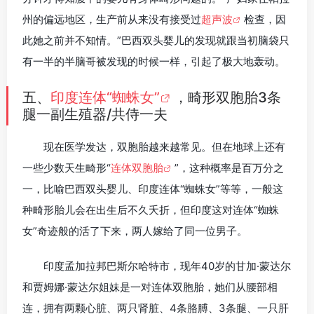
州的偏远地区，生产前从来没有接受过
超声波
检查，因
此她之前并不知情。”巴西双头婴儿的发现就跟当初脑袋只
有一半的半脑哥被发现的时候一样，引起了极大地轰动。
五、
印度连体“蜘蛛女”
，畸形双胞胎3条
腿一副生殖器/共侍一夫
现在医学发达，双胞胎越来越常见。但在地球上还有
一些少数天生畸形“
连体双胞胎
”，这种概率是百万分之
一，比喻巴西双头婴儿、印度连体“蜘蛛女”等等，一般这
种畸形胎儿会在出生后不久夭折，但印度这对连体“蜘蛛
女”奇迹般的活了下来，两人嫁给了同一位男子。
印度孟加拉邦巴斯尔哈特市，现年40岁的甘加·蒙达尔
和贾姆娜·蒙达尔姐妹是一对连体双胞胎，她们从腰部相
连，拥有两颗心脏、两只肾脏、4条胳膊、3条腿、一只肝