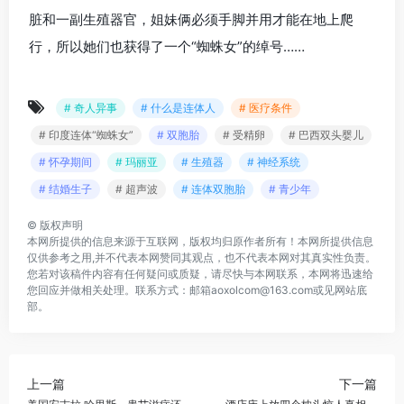
脏和一副生殖器官，姐妹俩必须手脚并用才能在地上爬
行，所以她们也获得了一个“蜘蛛女”的绰号……
# 奇人异事
# 什么是连体人
# 医疗条件
# 印度连体“蜘蛛女”
# 双胞胎
# 受精卵
# 巴西双头婴儿
# 怀孕期间
# 玛丽亚
# 生殖器
# 神经系统
# 结婚生子
# 超声波
# 连体双胞胎
# 青少年
©
版权声明
本网所提供的信息来源于互联网，版权均归原作者所有！本网所提供信息
仅供参考之用,并不代表本网赞同其观点，也不代表本网对其真实性负责。
您若对该稿件内容有任何疑问或质疑，请尽快与本网联系，本网将迅速给
您回应并做相关处理。联系方式：邮箱aoxolcom@163.com或见网站底
部。
上一篇
下一篇