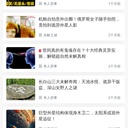
奇人异事
1个月前
机舱自拍意外出圈！俄罗斯女子随手拍照，
竟拍到诡异外星人影
未解之谜
2个月前
世间真的有鬼魂存在？十大经典灵异实
T
验，解锁超自然未解真相
奇人异事
2个月前
长白山三大未解奇闻：天池水怪、诡异干饭
盆、深山女野人之谜
奇人异事
2个月前
巨型外星结构体现身木卫二，太阳系或迎外
星远征！