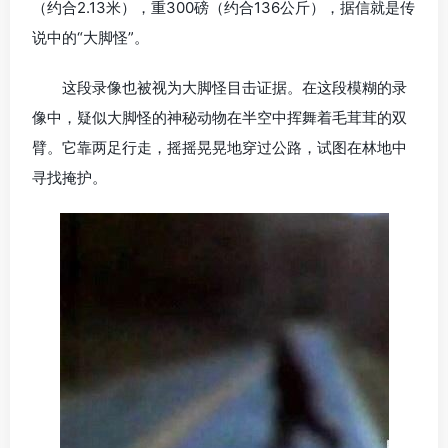
（约合2.13米），重300磅（约合136公斤），据信就是传
说中的“大脚怪”。
这段录像也被视为大脚怪目击证据。在这段模糊的录
像中，疑似大脚怪的神秘动物在半空中挥舞着毛茸茸的双
臂。它靠两足行走，摇摇晃晃地穿过公路，试图在林地中
寻找掩护。