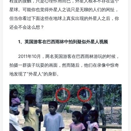
程度的接触，只是心理作用而已，外星人根本不存在这个
星球。可能你也觉得外星人之说只是无聊的人们的闲扯，
但当你看过下面这些在地球上真实出现的外星人之后，你
还会不会这么想？
1、英国游客在巴西雨林中拍到疑似外星人视频
2011年10月，两名英国游客在巴西雨林游玩的时候，
拍摄一群孩子玩耍的画面，然而随后，他们在录像中惊奇
地发现了“外星人”的身影。