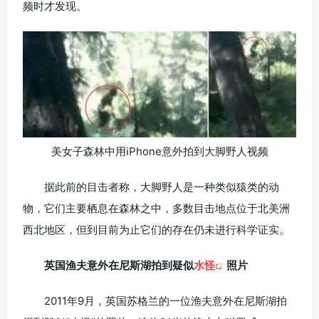
频时才发现。
美女子森林中用iPhone意外拍到大脚野人视频
据此前的目击者称，大脚野人是一种类似猿类的动
物，它们主要栖息在森林之中，多数目击地点位于北美洲
西北地区，但到目前为止它们的存在仍未进行科学证实。
英国渔夫意外在尼斯湖拍到疑似
水怪
照片
2011年9月，英国苏格兰的一位渔夫意外在尼斯湖拍