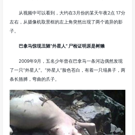
从视频中可以看到，大约在3月份的某天午夜2点 17分
左右，从摄像机取景框的左上角突然出现了两个诡异的影
子。
巴拿马惊现丑陋“外星人” 尸检证明原是树獭
2009年9月，五名少年曾在巴拿马一条河边偶然发现
了一只“外星人”。“外星人”脸色苍白，有着一只塌鼻子，两
条长胳膊，弯曲的爪子。