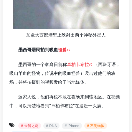
加拿大西部墙壁上映射出两个神秘外星人
墨西哥居民拍到吸血
怪兽
墨西哥的一个家庭日前称
卓柏卡布拉
（西班牙语，
吸山羊血的怪物，传说中的吸血怪兽）袭击过他们的农
场，并将拍摄到的视频发给了当地媒体。
这家人说，他们再也不敢在夜晚来到该地区。在视频
中，可以清楚地看到“卓柏卡布拉”在追赶一头鹿。
# 未解之谜
# DNA
# iPhone
# 不明物体