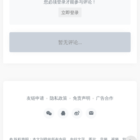
您必须登录才能参与评论！
立即登录
暂无评论...
友链申请
隐私政策
免责声明
广告合作
© 版权声明：本文刊载的所有内容，包括文字、图片、音频、视频、软