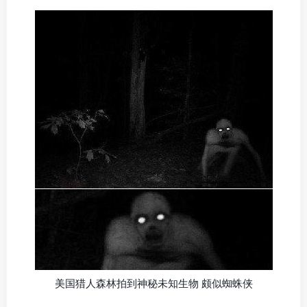
美国猎人森林拍到神秘未知生物 颇似蜘蛛侠