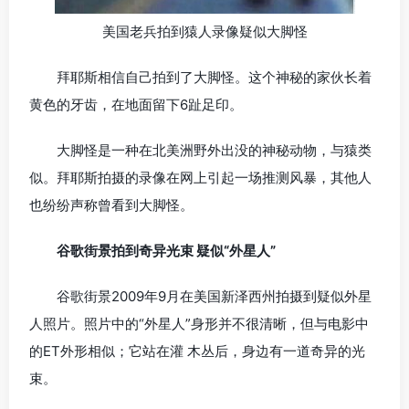
美国老兵拍到猿人录像疑似大脚怪
拜耶斯相信自己拍到了大脚怪。这个神秘的家伙长着
黄色的牙齿，在地面留下6趾足印。
大脚怪是一种在北美洲野外出没的神秘动物，与猿类
似。拜耶斯拍摄的录像在网上引起一场推测风暴，其他人
也纷纷声称曾看到大脚怪。
谷歌街景拍到奇异光束 疑似“外星人”
谷歌街景2009年9月在美国新泽西州拍摄到疑似外星
人照片。照片中的“外星人”身形并不很清晰，但与电影中
的ET外形相似；它站在灌 木丛后，身边有一道奇异的光
束。