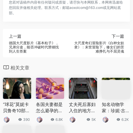
您若对该稿件内容有任何疑问或质疑，请尽快与本网联系，本网将迅速给
您回应并做相关处理。联系方式：邮箱aoxolcom@163.com或见网站底
部。
上一篇
下一篇
德国大尺度影片《基本粒子》，
大尺度奇幻冒险影片《白种女奴
兄弟分途，能否冲破时代禁锢找
隶》：末世冒险下，修女们的苦
到人生答案
难挣扎与不屈灵魂
相关文章
“球花”莫妮卡
各国夫妻都是
丈夫死后寡妇
知名动物学
贝鲁奇10部必
怎么避孕的？
入住的地方，
家：珍妮·古道
看大尺度电
各种避孕方式
清洁堂真的存
尔和黑猩猩的
390
6.8K
5K
6.2K
影！每部都尽
哪张最保险？
在吗？
不解之缘
显风韵