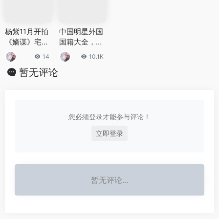
杨紫11月开拍
中国明星外国
《嫡谋》宅斗
国籍大全，拥
剧，男主檀健
有外国国籍就
14
10.1K
次，逆袭大女
不属于中国人
暂无评论
主剧情对标
《知否》
您必须登录才能参与评论！
立即登录
暂无评论...