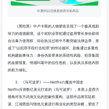
3C数码以旧换新政府补贴商品
《黑吃黑》中卢卡斯的人物塑造呈现了一个极具戏剧
张力的道德困境。这个前职业罪犯通过盗用警长身份获得
合法暴力使用权，却在执法过程中不断突破法律边界，形
成了”以犯罪手段打击犯罪”的悖论循环。剧集通过多重危
机构建叙事张力：身份伪装带来的系统性风险、犯罪集团
的血腥报复、情感纠葛中的信任危机，以及执法系统内部
的权力倾轧。
3、《马可波罗》——Netflixの魔改中国史
Netflix斥资数亿美元打造的《马可波罗》，本质上是西方
视角对东方武侠文化的想象性重构。这部作品将宫廷权
谋、江湖恩怨与情色元素进行商业化的类型杂糅，塑造了