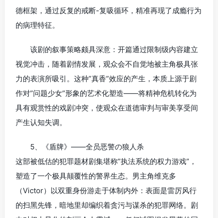
德框架，通过反复的戒断-复吸循环，精准再现了成瘾行为
的病理特征。
该剧的叙事策略颇具深意：开篇通过限制级内容建立
视觉冲击，随着剧情发展，观众会不自觉地被主角极具张
力的表演所吸引。这种”真香”效应的产生，本质上源于剧
作对”问题少女”形象的艺术化塑造——将精神危机转化为
具有观赏性的戏剧冲突，使观众在道德审判与审美享受间
产生认知失调。
5、《盾牌》——全员恶警の狼人杀
这部被低估的犯罪题材剧集堪称”执法系统的权力游戏”，
塑造了一个极具颠覆性的警界生态。男主角维克多
（Victor）以双重身份游走于体制内外：表面是雷厉风行
的扫黑先锋，暗地里却编织着贪污与谋杀的犯罪网络。剧