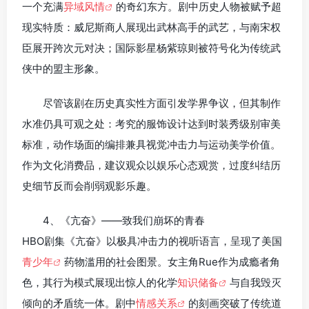
一个充满
异域风情
的奇幻东方。剧中历史人物被赋予超
现实特质：威尼斯商人展现出武林高手的武艺，与南宋权
臣展开跨次元对决；国际影星杨紫琼则被符号化为传统武
侠中的盟主形象。
尽管该剧在历史真实性方面引发学界争议，但其制作
水准仍具可观之处：考究的服饰设计达到时装秀级别审美
标准，动作场面的编排兼具视觉冲击力与运动美学价值。
作为文化消费品，建议观众以娱乐心态观赏，过度纠结历
史细节反而会削弱观影乐趣。
4、《亢奋》——致我们崩坏的青春
HBO剧集《亢奋》以极具冲击力的视听语言，呈现了美国
青少年
药物滥用的社会图景。女主角Rue作为成瘾者角
色，其行为模式展现出惊人的化学
知识储备
与自我毁灭
倾向的矛盾统一体。剧中
情感关系
的刻画突破了传统道