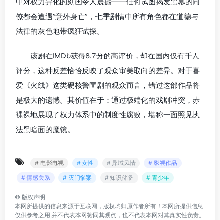
中对权力异化的刻画令人震撼——任何试图揭发黑幕的同
僚都会遭遇”意外身亡”，七季剧情中所有角色都在道德与
法律的灰色地带疯狂试探。
该剧在IMDb获得8.7分的高评价，却在国内仅有千人
评分，这种反差恰恰反映了观众审美取向的差异。对于喜
爱《火线》这类硬核警匪剧的观众而言，错过这部作品将
是极大的遗憾。其价值在于：通过极端化的戏剧冲突，赤
裸裸地展现了权力体系中的制度性腐败，堪称一面照见执
法黑暗面的魔镜。
# 电影电视
# 女性
# 异域风情
# 影视作品
# 情感关系
# 灭门惨案
# 知识储备
# 青少年
©
版权声明
本网所提供的信息来源于互联网，版权均归原作者所有！本网所提供信息
仅供参考之用,并不代表本网赞同其观点，也不代表本网对其真实性负责。