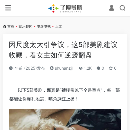
首页
•
娱乐趣闻
•
电影电视
•
正文
因尺度太大引争议，这5部美剧建议
收藏，看女主如何逆袭翻盘
1年前 (2025)发布
shuhanzjl
1.2K
0
0
以下5部美剧，那真是“裤腰带以下全是重点”，每一部
都能让你瞳孔地震、嘴角疯狂上扬！