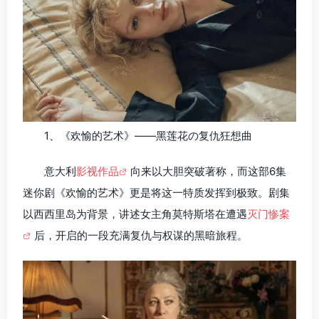
1、《欢愉的艺术》——黑莲花の复仇狂想曲
意大利
影视作品
向来以大胆突破著称，而这部6集
迷你剧《欢愉的艺术》更是将这一特质发挥到极致。剧集
以西西里岛为背景，讲述女主角莫特斯塔在遭遇
灭门惨案
后，开启的一段充满复仇与权谋的黑暗旅程。