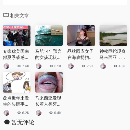
相关文章
专家称美国南
马航14年预言
品牌回应女子
神秘巨蛇现身
部夏季或感染
的女孩现状，
在海底捞拍摄
马来西亚，巨
激增 欧洲多国
女孩成功预言
不雅视频：系
蛇长有龙头7
7.4K
6.5K
7.9K
4.8K
放宽新冠防疫
马航坠落地点
泰国门店，已
个鼻孔
限制
向平台反馈！
盘点近年来发
马来西亚发现
生的失踪事件
长着人类牙齿
韩国抓青蛙失
和嘴唇的怪
6.2K
6.4K
踪少年遗骨被
鱼，神秘鱼成
暂无评论
发现
网红