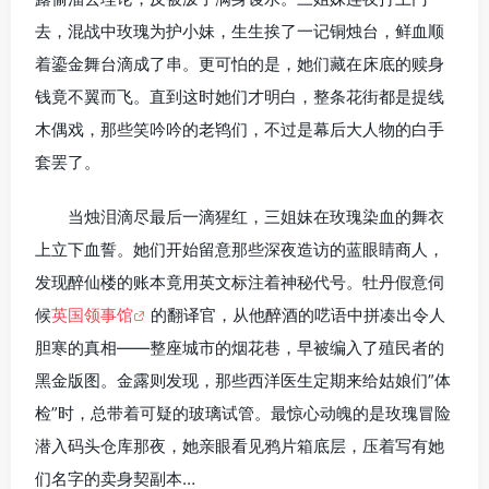
去，混战中玫瑰为护小妹，生生挨了一记铜烛台，鲜血顺
着鎏金舞台滴成了串。更可怕的是，她们藏在床底的赎身
钱竟不翼而飞。直到这时她们才明白，整条花街都是提线
木偶戏，那些笑吟吟的老鸨们，不过是幕后大人物的白手
套罢了。
当烛泪滴尽最后一滴猩红，三姐妹在玫瑰染血的舞衣
上立下血誓。她们开始留意那些深夜造访的蓝眼睛商人，
发现醉仙楼的账本竟用英文标注着神秘代号。牡丹假意伺
候
英国领事馆
的翻译官，从他醉酒的呓语中拼凑出令人
胆寒的真相——整座城市的烟花巷，早被编入了殖民者的
黑金版图。金露则发现，那些西洋医生定期来给姑娘们”体
检”时，总带着可疑的玻璃试管。最惊心动魄的是玫瑰冒险
潜入码头仓库那夜，她亲眼看见鸦片箱底层，压着写有她
们名字的卖身契副本…