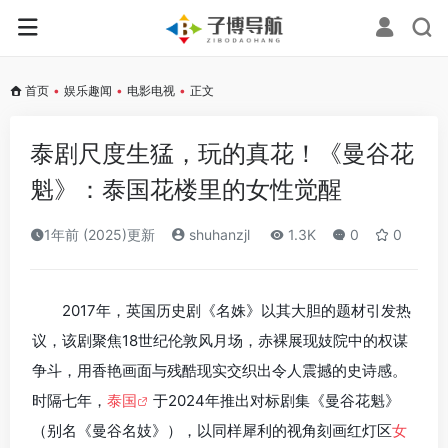
首页
•
娱乐趣闻
•
电影电视
•
正文
泰剧尺度生猛，玩的真花！《曼谷花
魁》：泰国花楼里的女性觉醒
1年前 (2025)更新
shuhanzjl
1.3K
0
0
2017年，英国历史剧《名姝》以其大胆的题材引发热
议，该剧聚焦18世纪伦敦风月场，赤裸展现妓院中的权谋
争斗，用香艳画面与残酷现实交织出令人震撼的史诗感。
时隔七年，
泰国
于2024年推出对标剧集《曼谷花魁》
（别名《曼谷名妓》），以同样犀利的视角刻画红灯区
女