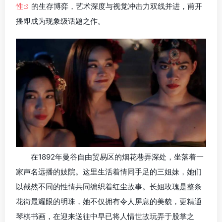
性
的生存博弈，艺术深度与视觉冲击力双线并进，甫开
播即成为现象级话题之作。
在1892年曼谷自由贸易区的烟花巷弄深处，坐落着一
家声名远播的妓院。这里生活着情同手足的三姐妹，她们
以截然不同的性情共同编织着红尘故事。长姐玫瑰是整条
花街最耀眼的明珠，她不仅拥有令人屏息的美貌，更精通
琴棋书画，在迎来送往中早已将人情世故玩弄于股掌之