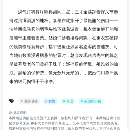
煤气灯将舞厅照得如同白昼，三寸金莲踩着探戈节奏
滑过沾满酒渍的地板。泰剧在此撕开了最艳丽的伤口——
法兰西疯马秀的羽毛头饰下藏着淤青，脱衣舞娘解开的和
服腰带里缠着当票。姑娘们趁着接客间隙，在更衣室破碎
的镜前偷练新舞步，指甲缝里还残留着恩客的雪茄灰。可
当她们数着浸透胭脂的钞票时，总会发现账房先生的算盘
早被幕后老爷们拨好了珠子：巡捕房的孝敬、殖民者的抽
成、黑帮的保护费，像无数只无形的手，把她们用尊严换
来的银元掏得干干净净。
# 电影电视
# 女性
# 泰国
# 英国领事馆
©
版权声明
本网所提供的信息来源于互联网，版权均归原作者所有！本网所提供信息
仅供参考之用,并不代表本网赞同其观点，也不代表本网对其真实性负责。
您若对该稿件内容有任何疑问或质疑，请尽快与本网联系，本网将迅速给