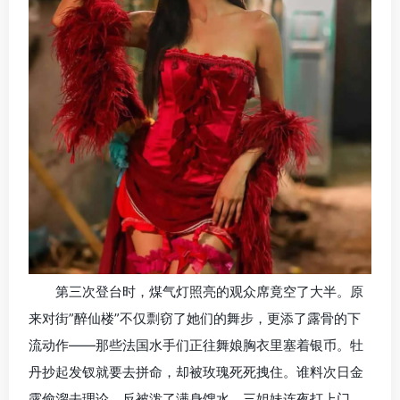
第三次登台时，煤气灯照亮的观众席竟空了大半。原
来对街”醉仙楼”不仅剽窃了她们的舞步，更添了露骨的下
流动作——那些法国水手们正往舞娘胸衣里塞着银币。牡
丹抄起发钗就要去拼命，却被玫瑰死死拽住。谁料次日金
露偷溜去理论，反被泼了满身馊水。三姐妹连夜打上门