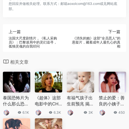
您回应并做相关处理。联系方式：邮箱aoxolcom@163.com或见网站底
部。
上一篇
下一篇
法国大尺度剧情片，《私人采购
《消失的她》这部“全员恶人”的
员》：巴黎迷局中的灵幻追寻，
悬疑片，藏着成年人最扎心的真
孤独灵魂的自我叩问
相
相关文章
泰国恐怖片为
《超体》这部
有福气孩子出
禁止的爱：善
什么那么恐怖
电影中的CHP
生前预兆 揭秘
良的小姨子超
泰国恐怖片恐
4真实存在吗
家里出大人物
美的女主角叫
6.1K
6.3K
3K
450
怖的原因是什
CHP4到底是
的征兆（仅供
什么，为何会
么
什么
娱乐）
拍这么现实的
片