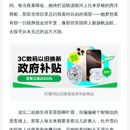
间。每当夜幕降临，她倚栏远眺湄南河上往来穿梭的西洋
商船，那双含情目里总闪烁着对自由的渴望——她梦想着
有朝一日能挣脱金丝牢笼，像那些异国商人般扬帆远航，
去探寻从未见过的远方大陆。
3C数码以旧换新政府补贴商品
这位二姑娘生得芙蓉面柳叶眉，却偏偏被个豺狼似的
恩客缠上。那客人每次来都要变着法儿折磨人，牡丹雪白
的肌肤上总带着新伤叠旧伤。可她咬着绢帕从不哭出声，