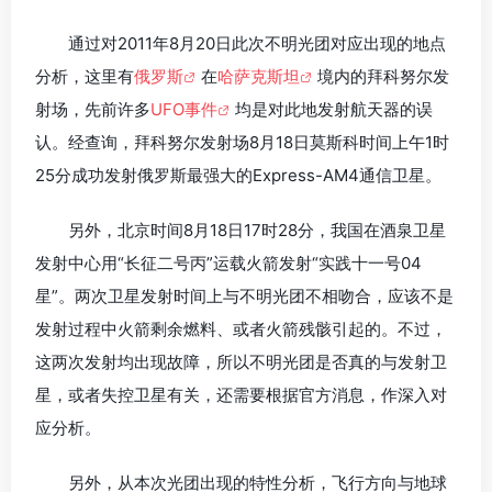
通过对2011年8月20日此次不明光团对应出现的地点
分析，这里有
俄罗斯
在
哈萨克斯坦
境内的拜科努尔发
射场，先前许多
UFO事件
均是对此地发射航天器的误
认。经查询，拜科努尔发射场8月18日莫斯科时间上午1时
25分成功发射俄罗斯最强大的Express-AM4通信卫星。
另外，北京时间8月18日17时28分，我国在酒泉卫星
发射中心用“长征二号丙”运载火箭发射“实践十一号04
星”。两次卫星发射时间上与不明光团不相吻合，应该不是
发射过程中火箭剩余燃料、或者火箭残骸引起的。不过，
这两次发射均出现故障，所以不明光团是否真的与发射卫
星，或者失控卫星有关，还需要根据官方消息，作深入对
应分析。
另外，从本次光团出现的特性分析，飞行方向与地球