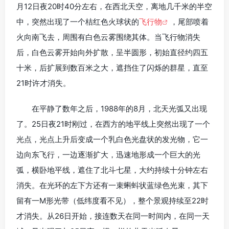
月12日夜20时40分左右，在西北天空，离地几千米的半空
中，突然出现了一个桔红色火球状的
飞行物
，尾部喷着
火向南飞去，周围有白色云雾围绕其体。当飞行物消失
后，白色云雾开始向外扩散，呈半圆形，初始直径约四五
十米，后扩展到数百米之大，遮挡住了闪烁的群星，直至
21时许才消失。
在平静了数年之后，1988年的8月，北天光弧又出现
了。25日夜21时刚过，在西方的地平线上突然出现了一个
光点，光点上升后变成一个乳白色光盘状的发光物，它一
边向东飞行，一边逐渐扩大，迅速地形成一个巨大的光
弧，横卧地平线，遮住了北斗七星，大约持续十分钟左右
消失。在光环的左下方还有一束蝌蚪状蓝绿色光束，其下
留有一M形光带（低纬度看不见），整个景观持续至22时
才消失。从26日开始，接连数天在同一时间内，在同一天