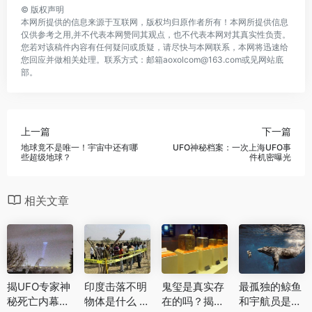
©
版权声明
本网所提供的信息来源于互联网，版权均归原作者所有！本网所提供信息
仅供参考之用,并不代表本网赞同其观点，也不代表本网对其真实性负责。
您若对该稿件内容有任何疑问或质疑，请尽快与本网联系，本网将迅速给
您回应并做相关处理。联系方式：邮箱aoxolcom@163.com或见网站底
部。
上一篇
下一篇
地球竟不是唯一！宇宙中还有哪
UFO神秘档案：一次上海UFO事
些超级地球？
件机密曝光
相关文章
揭UFO专家神
印度击落不明
鬼玺是真实存
最孤独的鲸鱼
秘死亡内幕，
物体是什么 探
在的吗？揭秘
和宇航员是什