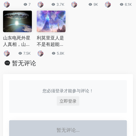
曝十大诡异UF
索者怀疑隐瞒
盗墓笔记中真
么梗 为何两者
7
3.7K
9K
6.1K
O事件
真相
实存在的27件
可以相提并论
诡异物品
山东电死外星
利莫里亚人是
人真相，山东
不是有超能力
一男子声称看
利莫里亚人就
7.5K
5.8K
见外星人是真
是中国人吗？
暂无评论
的吗？
您必须登录才能参与评论！
立即登录
暂无评论...