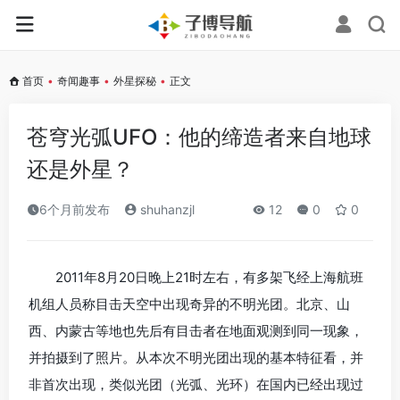
首页
•
奇闻趣事
•
外星探秘
•
正文
苍穹光弧UFO：他的缔造者来自地球
还是外星？
6个月前发布
shuhanzjl
12
0
0
2011年8月20日晚上21时左右，有多架飞经上海航班
机组人员称目击天空中出现奇异的不明光团。北京、山
西、内蒙古等地也先后有目击者在地面观测到同一现象，
并拍摄到了照片。从本次不明光团出现的基本特征看，并
非首次出现，类似光团（光弧、光环）在国内已经出现过