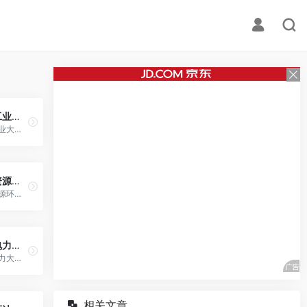
辽宁工业大学（Liaoning University of Technology）
辽宁工业大学坐落于辽宁省锦州市，是一所以工为主，理、工、经、管、文协调发展的省属全日制多科性大学。
兰州资源环境职业技术大学（Lanzhou Resource and Environment Vocational and Technical University）
兰州资源环境职业技术大学由甘肃省人民政府举办，甘肃省、应急管理部、中国气象局共建的本科层次职业学校。
上海电力大学（Shanghai University of Electric Power）
上海电力大学是中央与上海市共建、上海市主管的全日制普通高等院校。
相关文章