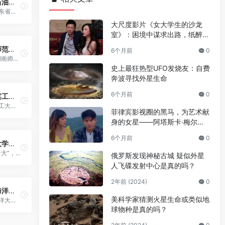
中国石油大学（华东）（China University of Petroleum（East China））
位于山东省青岛市，是中华人民共和国教育部直属全国重点大学，教育部和五大能源企业集团公司、教育部和山东省人民政府共建。
大尺度影片《女大学生的沙龙
室》：困境中谋求出路，纸醉金
迷背后的成长与抉择
湖南师范大学（Hunan Normal University）
6个月前
0
简称“湖南师大”，位于湖南省长沙市，入选首批国家“211工程”重点建设大学、国家“双一流”建设高校、教育部与湖南省重点共建的部省共建“双一流”建设高校。
史上最狂热型UFO发烧友：自费
奔波寻找外星生命
6个月前
0
哈尔滨工业大学（Harbin Institute of Technology）
简称哈工大，位于黑龙江省哈尔滨市南岗区，是由工业和信息化部直属的全国重点大学。
菲律宾影视圈的黑马，为艺术献
身的女星——阿塔斯卡·梅尔卡
多，潜力股
6个月前
0
贵州大学（Guizhou University）
简称“贵大”，位于贵州省贵阳市，是教育部与贵州省人民政府“以部为主、部省合建”高校，是国家“双一流”建设高校、“211工程”重点建设高校。
俄罗斯发现神秘古城 疑似外星
人飞碟发射中心是真的吗？
2年前 (2024)
0
上海海洋大学（Shanghai Ocean University）
美科学家猜测火星生命或类似地
上海海洋大学是上海市人民政府与国家海洋局、农业农村部共建高校。
球物种是真的吗？