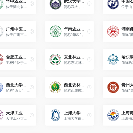
华中农业大学（Huazhong Agricultural University）
武汉大学（Wuhan University）
位于湖北省武汉市，是中华人民共和国教育部直属的一所以生命科学为特色，农、理、工、文、法、经、管协调发展的全国重点大学。
简称武大，位于武汉市，是中华人民共和国教育部直属的综合性全国重点大学。
广州中医药大学（Guangzhou University of Chinese Medicine）
华南农业大学（South China Agricultural University）
位于广州市，是教育部、国家中医药管理局与广东省人民政府共建高校，是国家“双一流”建设高校。
简称“华农”，位于广东省广州市，全国重点大学、国家“双一流”建设高校，是一所以农业科学和生命科学为优势，广东省人民政府和农业农村部共建的省部共建大学。
合肥工业大学（Hefei University of Technology）
东北林业大学（Northeast Forestry University）
主校区位于安徽省合肥市，是中华人民共和国教育部直属的全国重点大学，由教育部、安徽省人民政府、工业和信息化部和国家国防科技工业局共建。
简称东北林大（NEFU），位于黑龙江省哈尔滨市，是一所以林科为优势、林业工程为特色的中华人民共和国教育部直属高校。
西北大学（Northwest University）
西北农林科技大学（Northwest A&F University）
简称“西大”，坐落于陕西省西安市，是中华人民共和国教育部与陕西省人民政府共建的综合性全国重点大学。
简称西农或西北农大，坐落于陕西杨凌示范区，是中华人民共和国教育部直属的全国重点大学，中央直管副部级建制高校。
天津工业大学（Tiangong University）
上海大学（Shanghai University）
天津工业大学是由教育部、国防科工局与天津市共建的全日制普通高等本科院校。
上海大学由上海市人民政府举办，是教育部与上海市人民政府共建的全日制普通高等学校。