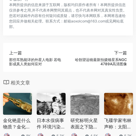
本网所提供的信息来源于互联网，版权均归原作者所有！本网所提供信息
仅供参考之用,并不代表本网赞同其观点，也不代表本网对其真实性负责。
您若对该稿件内容有任何疑问或质疑，请尽快与本网联系，本网将迅速给
您回应并做相关处理。联系方式：邮箱aoxolcom@163.com或见网站底
部。
上一篇
下一篇
那些耳熟能详的外星人电影 若电
哈勃望远镜最新拍摄矮星系NGC
影成真人类如何应对
4789A高清图像
相关文章
金化铯是什么
日本水俣病事
研究标明火星
飞碟学家韦林
物质？金化铯
件 环境污染导
表面之下隐藏
声称：太阳附
是半导体性质
致人们染上
巨大冰湖 可能
近发现一个比
8K
5.3K
4.5K
5.2K