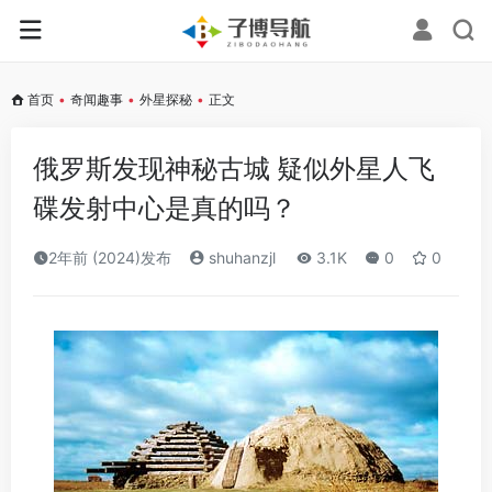
首页
•
奇闻趣事
•
外星探秘
•
正文
俄罗斯发现神秘古城 疑似外星人飞
碟发射中心是真的吗？
2年前 (2024)发布
shuhanzjl
3.1K
0
0