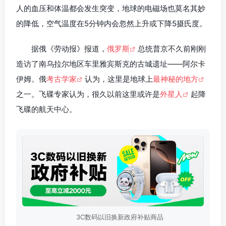
人的血压和体温都会发生突变，地球的电磁场也莫名其妙
的降低，空气温度在5分钟内会忽然上升或下降5摄氏度。
据俄《劳动报》报道，
俄罗斯
总统普京不久前刚刚
造访了南乌拉尔地区车里雅宾斯克的古城遗址——阿尔卡
伊姆。俄
考古学家
认为，这里是地球上
最神秘的地方
之一。飞碟专家认为，很久以前这里或许是
外星人
起降
飞碟的航天中心。
3C数码以旧换新政府补贴商品