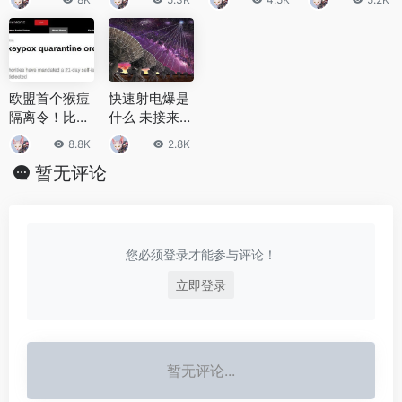
吗？
“怪病”
曾经孕育生命
地球大25倍的
巨型UFO？
欧盟首个猴痘
快速射电爆是
隔离令！比利
什么 未接来电
时宣布要求猴
给人类传递了
8.8K
2.8K
痘病例进行21
什么信息？
暂无评论
天隔离
您必须登录才能参与评论！
立即登录
暂无评论...