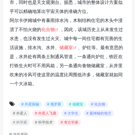
市，同时也是天文观测台。据悉，城市的整体设计方案似
乎可以精确地算出宇宙天体的准确方位。
阿尔卡伊姆城中有暴雨排水沟，木制结构住宅的木头中浸
渍了不怕火烧的
化合物
，因此，该城历史上从未发生过
水患，也没有发生过火灾。城中每一间住宅都有完善的生
活设施，排水沟、水井、
储藏室
、炉灶等。最有意思的
是，水井处有两条土制通风管道，一条通向炉灶，铁匠在
打铁生火时可不用风箱，另一条通向食物储藏室，从井里
吹来的冷风可使这里的温度比周围低许多，储藏室就如同
一个大冰箱。
# 外星探秘
# 俄罗斯
# 储藏室
# 化合物
# 外星人
# 外星人飞碟
# 大学生
# 最神秘的地方
# 科学家
# 科学技术
# 考古学家
©
版权声明