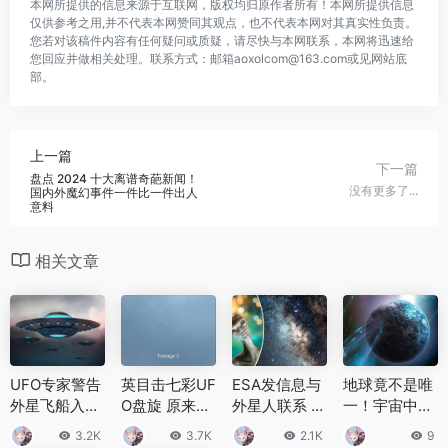
本网所提供的信息来源于互联网，版权均归原作者所有！本网所提供信息
仅供参考之用,并不代表本网赞同其观点，也不代表本网对其真实性负责。
您若对该稿件内容有任何疑问或质疑，请尽快与本网联系，本网将迅速给
您回应并做相关处理。联系方式：邮箱aoxolcom@163.com或见网站底
部。
上一篇
下一篇
盘点 2024 十大离谱奇葩新闻！
没有更多了...
国内外魔幻事件一件比一件出人
意料
相关文章
UFO专家警告
英目击七彩UF
ESA发信息与
地球竟不是唯
外星飞船入侵
O盘旋 原来一
外星人联系 却
一！宇宙中还
超高科技可隐
直是这个东西
被视作人类的
有哪些超级地
3.2K
3.7K
2.1K
9
形是真的吗
在搞鬼
绝命书
球？