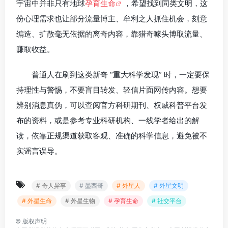
宇宙中并非只有地球
孕育生命
，希望找到同类文明，这
份心理需求也让部分流量博主、牟利之人抓住机会，刻意
编造、扩散毫无依据的离奇内容，靠猎奇噱头博取流量、
赚取收益。
普通人在刷到这类新奇 “重大科学发现” 时，一定要保
持理性与警惕，不要盲目转发、轻信片面网传内容。想要
辨别消息真伪，可以查阅官方科研期刊、权威科普平台发
布的资料，或是参考专业科研机构、一线学者给出的解
读，依靠正规渠道获取客观、准确的科学信息，避免被不
实谣言误导。
# 奇人异事
# 墨西哥
# 外星人
# 外星文明
# 外星生命
# 外星生物
# 孕育生命
# 社交平台
©
版权声明