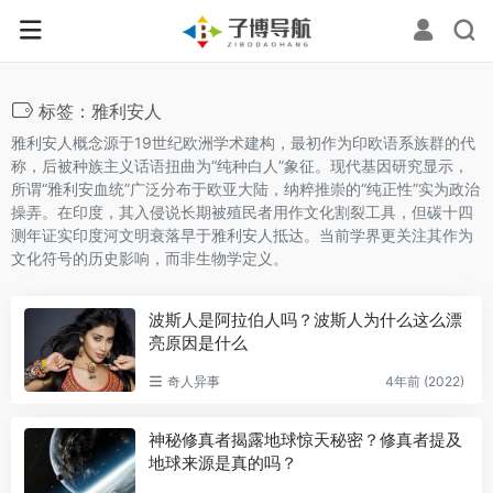
标签：雅利安人
雅利安人概念源于19世纪欧洲学术建构，最初作为印欧语系族群的代
称，后被种族主义话语扭曲为“纯种白人”象征。现代基因研究显示，
所谓“雅利安血统”广泛分布于欧亚大陆，纳粹推崇的“纯正性”实为政治
操弄。在印度，其入侵说长期被殖民者用作文化割裂工具，但碳十四
测年证实印度河文明衰落早于雅利安人抵达。当前学界更关注其作为
文化符号的历史影响，而非生物学定义。
波斯人是阿拉伯人吗？波斯人为什么这么漂
亮原因是什么
奇人异事
4年前 (2022)
神秘修真者揭露地球惊天秘密？修真者提及
地球来源是真的吗？