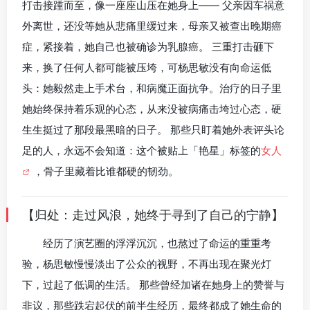
打击接踵而至，像一座座山压在她身上—— 父亲因车祸意
外离世，还没等她从悲痛里缓过来，母亲又被查出晚期癌
症，紧接着，她自己也被确诊为乳腺癌。 三重打击砸下
来，换了任何人都可能被压垮，可杨思敏没有向命运低
头：她毅然走上手术台，和病魔正面抗争。治疗的日子里
她始终保持着乐观的心态，从来没被病痛击垮过心态，硬
生生挺过了那段最黑暗的日子。 那些只盯着她外表评头论
足的人，永远不会知道：这个被贴上「艳星」标签的
女人
，骨子里藏着比谁都硬的韧劲。
【归处：走过风浪，她终于寻到了自己的宁静】
经历了演艺圈的浮浮沉沉，也熬过了命运的重重考
验，杨思敏慢慢淡出了公众的视野，不再出现在聚光灯
下，过起了低调的生活。 那些曾经加诸在她身上的赞誉与
非议，那些跌宕起伏的前半生经历，最终都成了她生命的