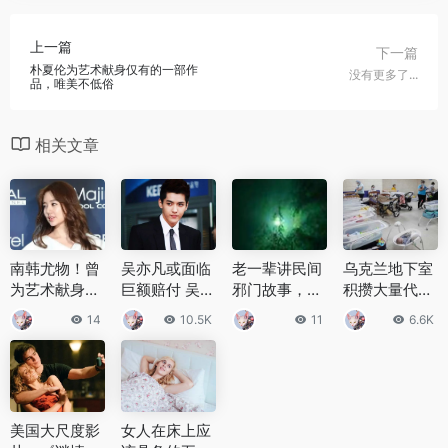
上一篇
下一篇
朴夏伦为艺术献身仅有的一部作
没有更多了...
品，唯美不低俗
相关文章
南韩尤物！曾
吴亦凡或面临
老一辈讲民间
乌克兰地下室
为艺术献身！
巨额赔付 吴亦
邪门故事，盘
积攒大量代孕
女星尹律写真
凡具体要赔付
点流传在民间
新生儿，志愿
14
10.5K
11
6.6K
赏
多少钱
的鬼故事
者夜以继日地
照顾新生儿
美国大尺度影
女人在床上应