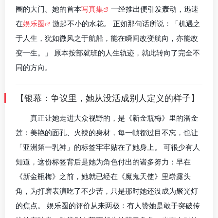
圈的大门。她的首本
写真集
一经推出便引发轰动，迅速
在
娱乐圈
激起不小的水花。 正如那句话所说：「机遇之
于人生，犹如微风之于航船，能在瞬间改变航向，亦能改
变一生。」 原本按部就班的人生轨迹，就此转向了完全不
同的方向。
【银幕：争议里，她从没活成别人定义的样子】
真正让她走进大众视野的，是《新金瓶梅》里的潘金
莲：美艳的面孔、火辣的身材，每一帧都过目不忘，也让
「亚洲第一乳神」的标签牢牢贴在了她身上。 可很少有人
知道，这份标签背后是她为角色付出的诸多努力：早在
《新金瓶梅》之前，她就已经在《魔鬼天使》里崭露头
角，为打磨表演吃了不少苦，只是那时她还没成为聚光灯
的焦点。 娱乐圈的评价从来两极：有人赞她是敢于突破传