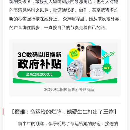
统的突破者，敢接别人望而却步的禁忌角色；也有人对她
的表演风格嗤之以鼻，批评她张扬、做作，甚至把诸多难
听的标签强行按在她身上。 众声喧哗里，她从来没被外界
的声音绑住脚步，一直按自己的节奏走着自己的路。
3C数码以旧换新政府补贴商品
【磨难：命运给的烂牌，她硬生生打出了王炸】
前半生的顺遂，似乎耗尽了命运给她的好运：接连的