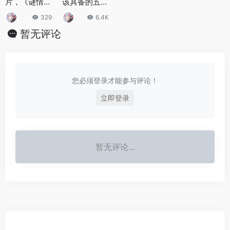
片，《谜情公
该具备的五个
寓》：爱与谎
性礼仪有哪
329
6.4K
言交织，命运
些？
暂无评论
转角处的迷离
情殇
您必须登录才能参与评论！
立即登录
暂无评论...