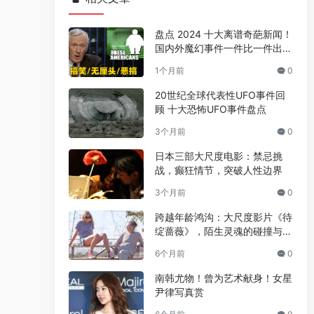
盘点 2024 十大离谱奇葩新闻！
国内外魔幻事件一件比一件出人
意料
1个月前
0
20世纪全球代表性UFO事件回
顾 十大恐怖UFO事件盘点
3个月前
0
日本三部大尺度电影：禁忌挑
战，癫狂情节，突破人性边界
3个月前
0
跨越年龄鸿沟：大尺度影片《待
绽蔷薇》，陌生灵魂的碰撞与温
情绽放
6个月前
0
南韩尤物！曾为艺术献身！女星
尹律写真赏