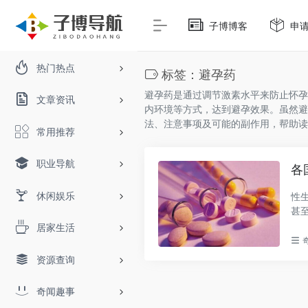
子博博客
申
热门热点
标签：避孕药
避孕药是通过调节激素水平来防止怀孕
文章资讯
内环境等方式，达到避孕效果。虽然避
法、注意事项及可能的副作用，帮助读
常用推荐
职业导航
各
休闲娱乐
性
甚
房..
居家生活
资源查询
奇闻趣事