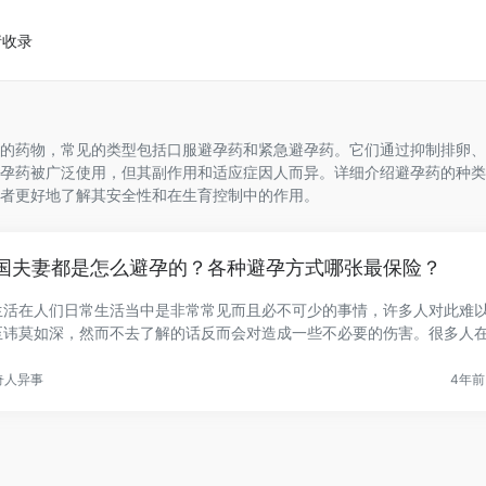
请收录
的药物，常见的类型包括口服避孕药和紧急避孕药。它们通过抑制排卵、
孕药被广泛使用，但其副作用和适应症因人而异。详细介绍避孕药的种类
者更好地了解其安全性和在生育控制中的作用。
国夫妻都是怎么避孕的？各种避孕方式哪张最保险？
生活在人们日常生活当中是非常常见而且必不可少的事情，许多人对此难
至讳莫如深，然而不去了解的话反而会对造成一些不必要的伤害。很多人
.
奇人异事
4年前 