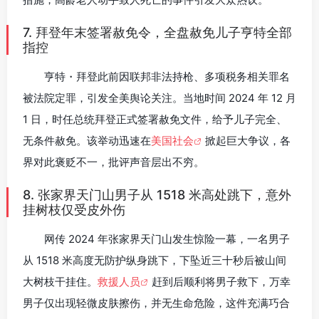
7. 拜登年末签署赦免令，全盘赦免儿子亨特全部
指控
亨特・拜登此前因联邦非法持枪、多项税务相关罪名
被法院定罪，引发全美舆论关注。当地时间 2024 年 12 月
1 日，时任总统拜登正式签署赦免文件，给予儿子完全、
无条件赦免。该举动迅速在
美国社会
掀起巨大争议，各
界对此褒贬不一，批评声音层出不穷。
8. 张家界天门山男子从 1518 米高处跳下，意外
挂树枝仅受皮外伤
网传 2024 年张家界天门山发生惊险一幕，一名男子
从 1518 米高度无防护纵身跳下，下坠近三十秒后被山间
大树枝干挂住。
救援人员
赶到后顺利将男子救下，万幸
男子仅出现轻微皮肤擦伤，并无生命危险，这件充满巧合