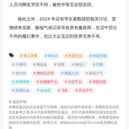
人员与网友哭笑不得，被抢夺珠宝全部追回。
除此之外，2024 年还有孪生素数猜想相关讨论、宠
物猎奇实验、极端气候记录等各类有趣新闻，生活中层出
不穷的魔幻事件，也让大众见识到世界无奇不有。
# 奇人异事
# NASA
# 外星生命
# 外星生物
# 大暴雨
# 奥运会
# 女性
# 嫌疑人
# 巴黎
# 微生物
# 撒哈拉沙漠
# 救援人员
# 极端天气
# 热带雨林
# 短视频平台
# 社交平台
# 美国总统
# 美国社会
# 运动员
# 飞机
# 高温天气
©
版权声明
本网所提供的信息来源于互联网，版权均归原作者所有！本网所提供信息
仅供参考之用,并不代表本网赞同其观点，也不代表本网对其真实性负责。
您若对该稿件内容有任何疑问或质疑，请尽快与本网联系，本网将迅速给
您回应并做相关处理。联系方式：邮箱aoxolcom@163.com或见网站底
部。