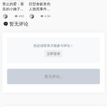
禁止的爱：善
巨型食蚁兽伤
良的小姨子超
人致死事件，
美的女主角叫
食蚁兽杀死两
450
4.5K
什么，为何会
位猎人
暂无评论
拍这么现实的
片
您必须登录才能参与评论！
立即登录
暂无评论...