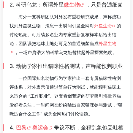
2. 科研乌龙：所谓外星
微生物
，只是普通细菌
海外一支科研团队对外发布重磅研究成果，声称成功
找到外星微生物，消息一出瞬间引发全网对
外星生命
的
讨论热潮。可后续多名业内专家重新复核样本后给出结
论，团队误把地球上随处可见的普通细菌当成
外星生物
，一场声势浩大的科学乌龙短暂掀起外星探索热度。
3. 动物学家推出猫咪性格测试，声称能预判职业
一位国际知名动物行为学家推出一套专属猫咪性格测
评体系，对外表示仅通过简单行为测试，就能预判猫咪未
来适合的 “工作职业”。这套看似荒诞的研究吸引海量养猫
爱好者关注，一时间网友纷纷晒出自家猫咪参与测试，“猫
咪适合什么工作” 成为全网热门讨论话题。
4.
巴黎
奥运会
争议不断，全程乱象饱受吐槽