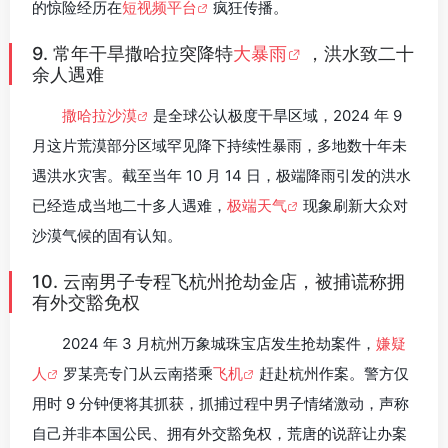
的惊险经历在
短视频平台
疯狂传播。
9. 常年干旱撒哈拉突降特
大暴雨
，洪水致二十
余人遇难
撒哈拉沙漠
是全球公认极度干旱区域，2024 年 9
月这片荒漠部分区域罕见降下持续性暴雨，多地数十年未
遇洪水灾害。截至当年 10 月 14 日，极端降雨引发的洪水
已经造成当地二十多人遇难，
极端天气
现象刷新大众对
沙漠气候的固有认知。
10. 云南男子专程飞杭州抢劫金店，被捕谎称拥
有外交豁免权
2024 年 3 月杭州万象城珠宝店发生抢劫案件，
嫌疑
人
罗某亮专门从云南搭乘
飞机
赶赴杭州作案。警方仅
用时 9 分钟便将其抓获，抓捕过程中男子情绪激动，声称
自己并非本国公民、拥有外交豁免权，荒唐的说辞让办案