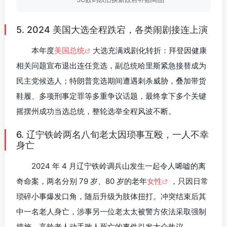
5. 2024 美国大选全程跌宕，各类闹剧接连上演
本年度
美国总统
大选充满戏剧化转折：拜登因健康
相关问题宣布退出连任竞选，副总统哈里斯紧急接替成为
民主党候选人；特朗普竞选期间遭遇刺杀威胁，叠加带货
鞋履、多项刑事定罪等多重争议话题，最终拿下多个关键
摇摆州成功当选总统，整轮选举全程风波不断。
6. 辽宁铁岭两名八旬老太因琐事互殴，一人不幸
身亡
2024 年 4 月辽宁铁岭调兵山发生一起令人唏嘘的离
奇命案，两名分别 79 岁、80 岁的老年
女性
，只因日常
琐碎小事爆发口角，随后升级为肢体扭打。冲突结束后其
中一名老人身亡，涉事另一位老太太被警方依法采取强制
措施，高龄老人动手致人死亡的事件引发大众热议。