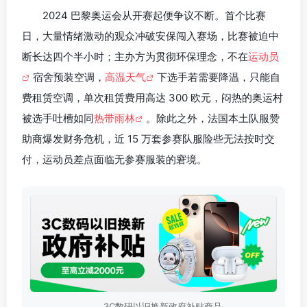
2024 巴黎奥运会从开赛起便争议不断。首个比赛
日，大量情绪激动的观众冲破安保闯入赛场，比赛被迫中
断长达四个半小时；主办方为贯彻环保理念，不在
运动员
宿舍预装空调，
高温天气
下选手若需要降温，只能自
费租赁空调，单次租赁费用高达 300 欧元，闷热的奥运村
被选手吐槽如同
热带雨林
。除此之外，法国本土队服赞
助商爆发财务危机，近 15 万套参赛队服险些无法按时交
付，运动员差点面临无参赛服装的窘境。
3C数码以旧换新政府补贴商品