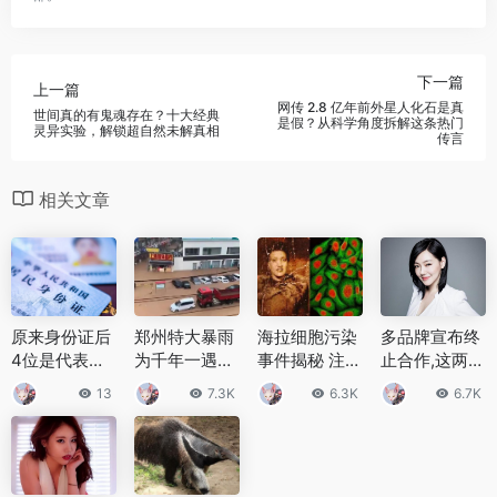
下一篇
上一篇
网传 2.8 亿年前外星人化石是真
世间真的有鬼魂存在？十大经典
是假？从科学角度拆解这条热门
灵异实验，解锁超自然未解真相
传言
相关文章
原来身份证后
郑州特大暴雨
海拉细胞污染
多品牌宣布终
4位是代表这
为千年一遇，
事件揭秘 注射
止合作,这两家
意思，很多人
三天下了以往
癌细胞人体实
直接刚,小S回
13
7.3K
6.3K
6.7K
还不知道，看
一年的量
验
应要静静
完涨知识了