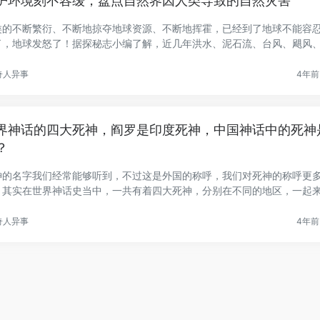
护环境刻不容缓，盘点自然界因人类导致的自然灾害
类的不断繁衍、不断地掠夺地球资源、不断地挥霍，已经到了地球不能容
了，地球发怒了！据探秘志小编了解，近几年洪水、泥石流、台风、飓风
.
奇人异事
4年前 
界神话的四大死神，阎罗是印度死神，中国神话中的死神
？
神的名字我们经常能够听到，不过这是外国的称呼，我们对死神的称呼更
。其实在世界神话史当中，一共有着四大死神，分别在不同的地区，一起
.
奇人异事
4年前 