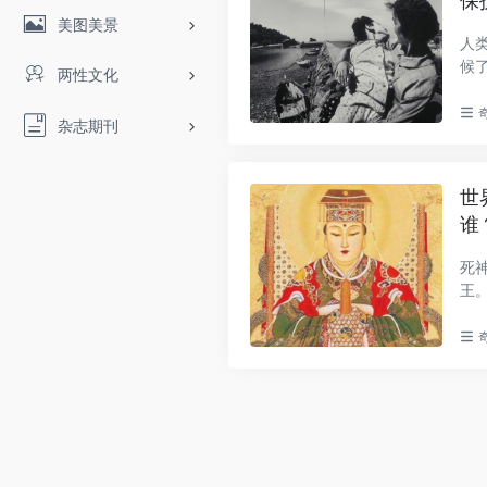
保
美图美景
人
候
两性文化
风..
杂志期刊
世
谁
死
王
一..