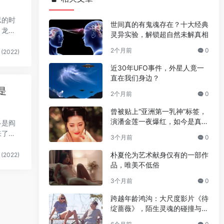
忍的时
世间真的有鬼魂存在？十大经典
、龙卷
灵异实验，解锁超自然未解真相
2个月前
0
(2022)
近30年UFO事件，外星人竟一
直在我们身边？
是
2个月前
0
曾被贴上“亚洲第一乳神”标签，
演潘金莲一夜爆红，如今是真的
多是阎
人生赢家
来了解
3个月前
0
朴夏伦为艺术献身仅有的一部作
(2022)
品，唯美不低俗
3个月前
0
跨越年龄鸿沟：大尺度影片《待
绽蔷薇》，陌生灵魂的碰撞与温
情绽放