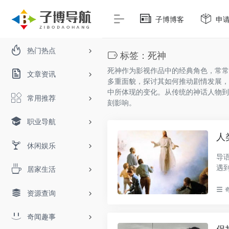
子博博客
申
热门热点
标签：死神
死神作为影视作品中的经典角色，常常
文章资讯
多重面貌，探讨其如何推动剧情发展，
中所体现的变化。从传统的神话人物到
常用推荐
刻影响。
职业导航
人
休闲娱乐
导
遇
居家生活
望..
资源查询
奇闻趣事