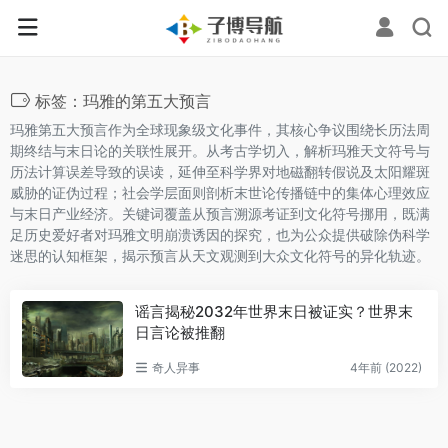
标签：玛雅的第五大预言
玛雅第五大预言作为全球现象级文化事件，其核心争议围绕长历法周
期终结与末日论的关联性展开。从考古学切入，解析玛雅天文符号与
历法计算误差导致的误读，延伸至科学界对地磁翻转假说及太阳耀斑
威胁的证伪过程；社会学层面则剖析末世论传播链中的集体心理效应
与末日产业经济。关键词覆盖从预言溯源考证到文化符号挪用，既满
足历史爱好者对玛雅文明崩溃诱因的探究，也为公众提供破除伪科学
迷思的认知框架，揭示预言从天文观测到大众文化符号的异化轨迹。
谣言揭秘2032年世界末日被证实？世界末
日言论被推翻
奇人异事
4年前 (2022)