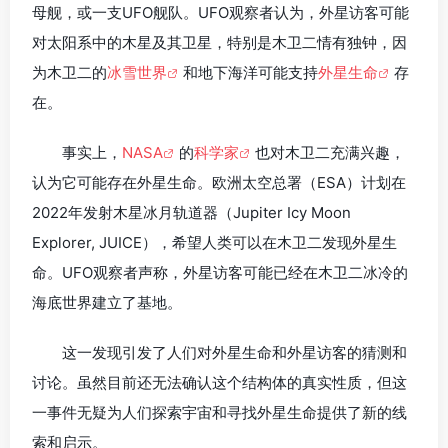
母舰，或一支UFO舰队。UFO观察者认为，外星访客可能
对太阳系中的木星及其卫星，特别是木卫二情有独钟，因
为木卫二的
冰雪世界
和地下海洋可能支持
外星生命
存
在。
事实上，
NASA
的
科学家
也对木卫二充满兴趣，
认为它可能存在外星生命。欧洲太空总署（ESA）计划在
2022年发射木星冰月轨道器（Jupiter Icy Moon
Explorer, JUICE），希望人类可以在木卫二发现外星生
命。UFO观察者声称，外星访客可能已经在木卫二冰冷的
海底世界建立了基地。
这一发现引发了人们对外星生命和外星访客的猜测和
讨论。虽然目前还无法确认这个结构体的真实性质，但这
一事件无疑为人们探索宇宙和寻找外星生命提供了新的线
索和启示。