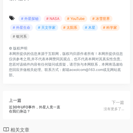
# 外星探秘
# NASA
# YouTube
# 冰雪世界
# 外星生命
# 天文学家
# 太阳系
# 木星
# 科学家
# 银河系
©
版权声明
本网所提供的信息来源于互联网，版权均归原作者所有！本网所提供信息
仅供参考之用,并不代表本网赞同其观点，也不代表本网对其真实性负责。
您若对该稿件内容有任何疑问或质疑，请尽快与本网联系，本网将迅速给
您回应并做相关处理。联系方式：邮箱aoxolcom@163.com或见网站底
部。
上一篇
下一篇
近30年UFO事件，外星人竟一直
没有更多了...
在我们身边？
相关文章