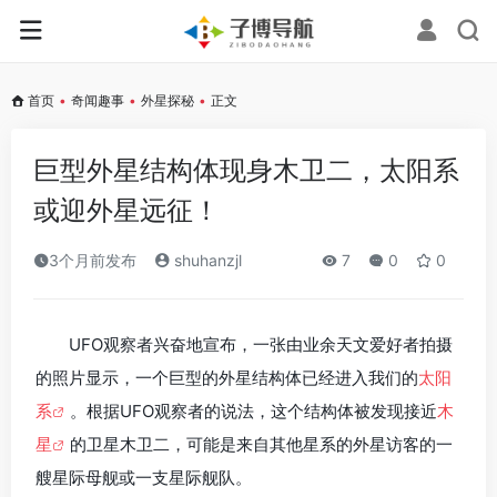
首页
•
奇闻趣事
•
外星探秘
•
正文
巨型外星结构体现身木卫二，太阳系
或迎外星远征！
3个月前发布
shuhanzjl
7
0
0
UFO观察者兴奋地宣布，一张由业余天文爱好者拍摄
的照片显示，一个巨型的外星结构体已经进入我们的
太阳
系
。根据UFO观察者的说法，这个结构体被发现接近
木
星
的卫星木卫二，可能是来自其他星系的外星访客的一
艘星际母舰或一支星际舰队。