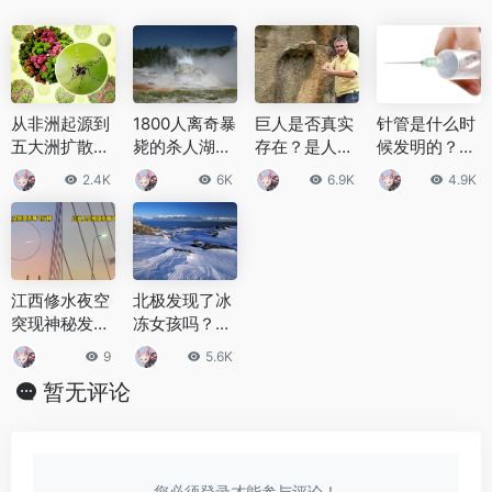
从非洲起源到
1800人离奇暴
巨人是否真实
针管是什么时
五大洲扩散：
毙的杀人湖怎
存在？是人类
候发明的？针
基孔肯雅热75
么杀人?杀人
始祖还是外星
管发明的原理
2.4K
6K
6.9K
4.9K
年全球传播史
湖底的致命元
人
是什么？
研究
凶是什么？
江西修水夜空
北极发现了冰
突现神秘发光
冻女孩吗？冰
体，是天宫一
冻女孩身份是
9
5.6K
号还是UFO？
什么？
暂无评论
您必须登录才能参与评论！