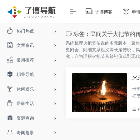
子博博客
申
热门热点
标签：民间关于火把节的
系统梳理火把节传说的多元版本，聚焦
文章资讯
史附会、阿细支系起义等长尾传说，揭
究，亦为理解火把节从祭祀仪式到现代
常用推荐
职业导航
火
休闲娱乐
世
把
节。.
居家生活
资源查询
奇闻趣事