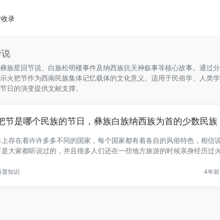
请收录
传说
彝族星回节说、白族松明楼事件及纳西族抗天神叙事等核心故事。通过分
示火把节作为西南民族集体记忆载体的文化意义。适用于民俗学、人类学
节日的演变提供文献支撑。
把节是哪个民族的节日，彝族白族纳西族为首的少数民族
界上存在着许许多多不同的国家，每个国家都有着各自的风俗特色，相信
节是大家都听说过的，并且很多人们还在一些地方旅游的时候亲身经历过
..
科普知识
4年前 