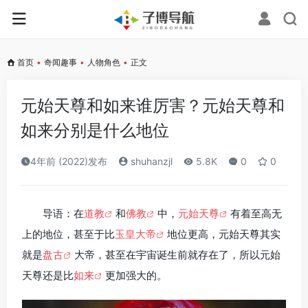
首页
•
奇闻趣事
•
人物角色
•
正文
元始天尊和如来谁厉害？元始天尊和
如来分别是什么地位
4年前 (2022)发布
shuhanzjl
5.8K
0
0
导语：在
道教
和
佛教
中，
元始天尊
有着至高无
上的地位，甚至于比
玉皇大帝
地位更高，元始天尊其实
就是
盘古
大帝，甚至在宇宙诞生前就存在了，所以元始
天尊还是比
如来
更加强大的。