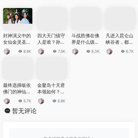
封神演义中的
四大天门镇守
斗战胜佛在佛
凡进入昆仑山
女仙金灵圣
人是谁？孙悟
界是什么级
峡谷者，都会
母，无齿翼龙
空为什么选择
别？天庭十大
遭到雷击 昆仑
8.6K
7.6K
8.3K
6.7K
金灵圣母师徒
西天门为出逃
战神是哪些？
山真的有结界
派系
路径?
吗？
最终选择皈依
金鳌岛十天君
佛门的神仙多
本领如何？金
宝道人，通天
鳌岛十天君为
5.7K
6.8K
教主最优秀徒
什么会出山帮
暂无评论
弟
助商朝？