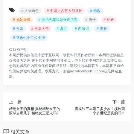
# 人物角色
# 中国上古五大创世神
# 佛教
# 元始天尊
# 元始天尊和如来谁厉害
# 唐僧
# 如来
# 玉帝
# 玉皇大帝
# 盘古
# 西游记
# 道教
# 道教七十二位全神
©
版权声明
本网所提供的信息来源于互联网，版权均归原作者所有！本网所提供信息
仅供参考之用,并不代表本网赞同其观点，也不代表本网对其真实性负责。
您若对该稿件内容有任何疑问或质疑，请尽快与本网联系，本网将迅速给
您回应并做相关处理。联系方式：邮箱aoxolcom@163.com或见网站底
部。
上一篇
下一篇
精绝女王的真相 揭秘精绝女王的
真实张三丰活了多少岁？横跨两
眼球去哪儿了 精绝女王是人吗?
个多世纪是真的吗？
相关文章