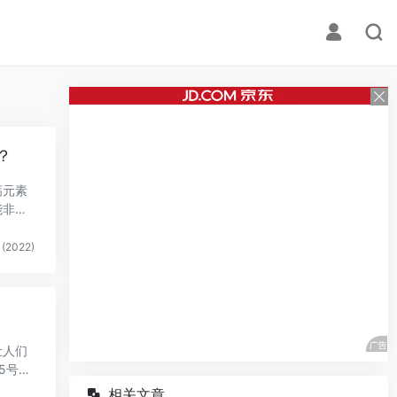
？
钙元素
能非常
(2022)
让人们
5号元
相关文章