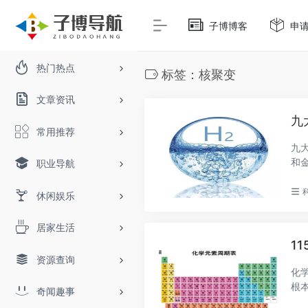
子博博客
申
热门热点
标签：核聚变
文章资讯
九
常用推荐
九
和
职业导航
高..
休闲娱乐
居家生活
1
资源查询
化
根
奇闻趣事
素..