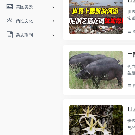
世
美图美景
世
常
两性文化
主..
杂志期刊
中
现
生
是..
世
世
见
明..