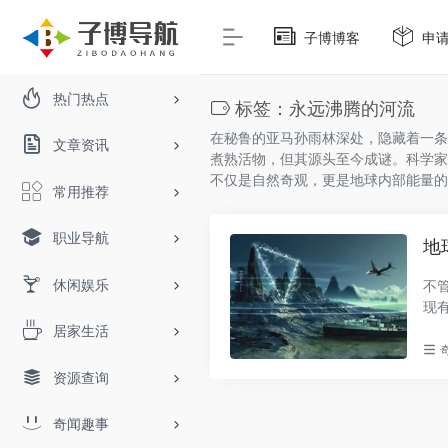
子博博客
申
热门热点
标签：永远沸腾的河流
在秘鲁的亚马孙雨林深处，隐藏着一条永
文章资讯
煮熟活物，但其源头至今成谜。科学家
不仅是自然奇观，更是地球内部能量的
常用推荐
职业导航
地
休闲娱乐
不
现
百..
居家生活
资源查询
奇闻趣事