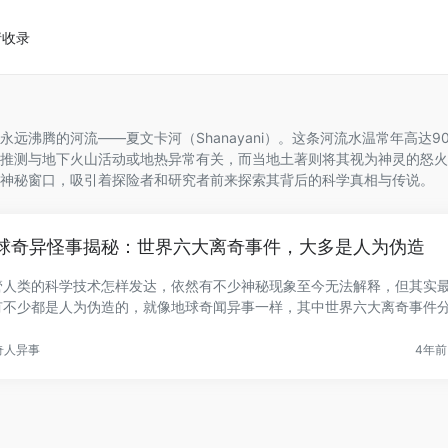
请收录
远沸腾的河流——夏文卡河（Shanayani）。这条河流水温常年高达90
推测与地下火山活动或地热异常有关，而当地土著则将其视为神灵的怒火
神秘窗口，吸引着探险者和研究者前来探索其背后的科学真相与传说。
球奇异怪事揭秘：世界六大离奇事件，大多是人为伪造
管人类的科学技术怎样发达，依然有不少神秘现象至今无法解释，但其实
有不少都是人为伪造的，就像地球奇闻异事一样，其中世界六大离奇事件
.
奇人异事
4年前 