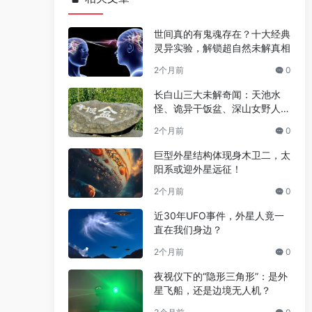
世间真的有鬼魂存在？十大经典
灵异实验，解锁超自然未解真相
2个月前
0
长白山三大未解奇闻：天池水
怪、诡异干饭盆、深山女野人之
谜
2个月前
0
巨型外星结构体现身木卫二，太
阳系或迎外星远征！
2个月前
0
近30年UFO事件，外星人竟一
直在我们身边？
2个月前
0
夜视仪下的“隐形三角形”：是外
星飞船，还是边境无人机？