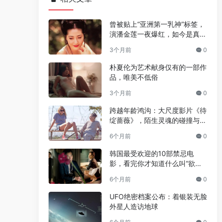
曾被贴上“亚洲第一乳神”标签，
演潘金莲一夜爆红，如今是真的
人生赢家
3个月前
0
朴夏伦为艺术献身仅有的一部作
品，唯美不低俗
3个月前
0
跨越年龄鸿沟：大尺度影片《待
绽蔷薇》，陌生灵魂的碰撞与温
情绽放
6个月前
0
韩国最受欢迎的10部禁忌电
影，看完你才知道什么叫“欲望
与救赎”
6个月前
0
UFO绝密档案公布：着银装无脸
外星人造访地球