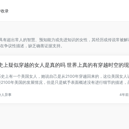
请收录
能具有超出常人的智慧、预知能力或先进知识的女性，其经历或传说常被解
在争议性描述，缺乏确凿证据支持。
史上疑似穿越的女人是真的吗 世界上真的有穿越时空的
历史上有一个美国女人，她说自己是从2100年穿越回来的，这位美国女人
些2100年美国的发展情况，但是只是赋予表面概述没有进行细节的描述，
.
奇人异事
4年前 