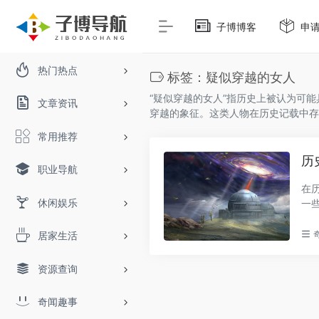
子博博客
申
热门热点
标签：疑似穿越的女人
“疑似穿越的女人”指历史上被认为可
文章资讯
穿越的象征。这类人物在历史记载中存
常用推荐
历
职业导航
在
休闲娱乐
一
起..
居家生活
资源查询
奇闻趣事