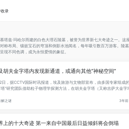
请收录
慕塔兹·玛哈尔而建的白色大理石陵墓，被誉为世界新七大奇迹之一。这
对称布局、镶嵌宝石的穹顶和倒影水池闻名，每年吸引数百万游客。陵墓
呈现不同色调，成为永恒爱情的象征。
及胡夫金字塔内发现新通道，或通向其他“神秘空间”
月2日，据CCTV国际时讯报道，埃及旅游与文物部宣布，由多国专家组成的
字塔”研究团队借助粒子物理学探测方法，在胡夫金字塔（又称吉萨大金字
.
未解之谜
3年前 
界上的十大奇迹 第一来自中国最后日益倾斜将会倒塌