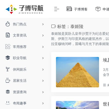
子博博客
申
热门热点
标签：泰姬陵
泰姬陵是莫卧儿皇帝沙贾汗为纪念爱妃
文章资讯
斯、伊斯兰与印度风格的建筑杰作，以
拉亚穆纳河畔，晨曦与月光下的泰姬陵
常用推荐
职业导航
埃
休闲娱乐
3
金
部..
居家生活
资源查询
奇闻趣事
世