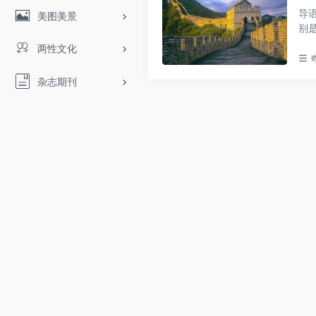
导
美图美景
别
马..
两性文化
杂志期刊