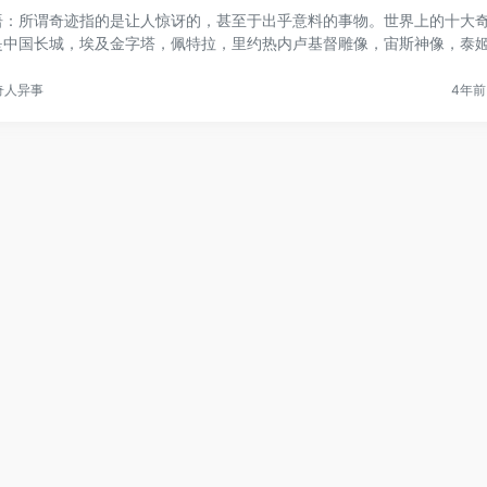
语：所谓奇迹指的是让人惊讶的，甚至于出乎意料的事物。世界上的十大
是中国长城，埃及金字塔，佩特拉，里约热内卢基督雕像，宙斯神像，泰
.
奇人异事
4年前 