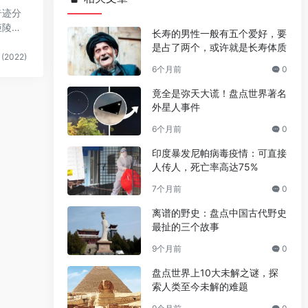
奇迹分
姬陵，
长寿的男性一般有五个爱好，要
是占了两个，或许就是长寿体质
(2022)
6个月前
0
竟全是弥天大谎！盘点世界著名
外星人事件
6个月前
0
印度暴发尼帕病毒疫情：可直接
人传人，死亡率高达75%
7个月前
0
离谱的野史：盘点中国古代野史
最扯的三个故事
9个月前
0
盘点世界上10大未解之谜，探
索人类至今未解的难题