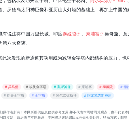
迹，包括埃及胡夫金字塔、巴比伦空中花园、
阿尔忒弥斯神庙
墓、罗德岛太阳神巨像和亚历山大灯塔的基础上，再加上中国的
也有说法将中国万里长城、印度
泰姬陵
、
柬埔寨
吴哥窟、意
为第八大奇迹。
塔此次发现的新通道其功用或为减轻金字塔内部结构的压力，也
# 兵马俑
# 埃及金字塔
# 宙斯神像
# 柬埔寨
# 泰姬陵
# 秦
# 胡夫金字塔
# 金字塔
# 阿尔忒弥斯神
# 阿尔忒弥斯神庙
归原作者所有！本网所提供信息仅供参考之用,并不代表本网赞同其观点，也不代表本
问或质疑，请尽快与本网联系，本网将迅速给您回应并做相关处理。联系方式：邮箱