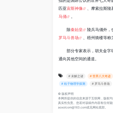
指的是国际公认的世界七大奇
匹亚
宙斯神像
、摩索拉斯陵
马俑
。
除
秦始皇
陵兵马俑外，
罗马斗兽场
、梧州骑楼等称
部分专家表示，胡夫金字
通向其他空间的通道。
# 未解之谜
# 世界八大奇迹
# 粒子物理学探测
# 罗马斗兽场
©
版权声明
本网所提供的信息来源于互联网，版权均
真实性负责。您若对该稿件内容有任何疑
aoxolcom@163.com或见网站底部。