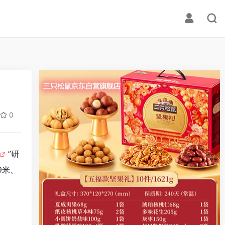
0
”研
9米、