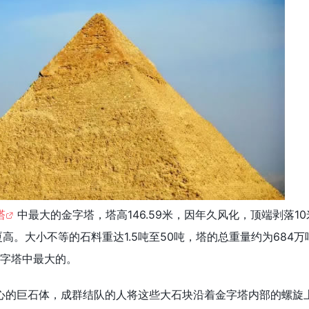
塔
中最大的金字塔，塔高146.59米，因年久风化，顶端剥落10
大厦高。大小不等的石料重达1.5吨至50吨，塔的总重量约为684万
金字塔中最大的。
心的巨石体，成群结队的人将这些大石块沿着金字塔内部的螺旋