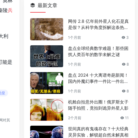
、奥林
最新文章
秦陵
兵
网传 2.8 亿年前外星人化石是真
是假？从科学角度拆解这条热门
传言
大利
1个月前
3
盘点全球经典数学难题！那些困
扰人类百年的数学未解之谜
可能是
1个月前
8
盘点 2024 十大离谱奇葩新闻！
国内外魔幻事件一件比一件出人
意料
1个月前
8
始皇
机舱自拍意外出圈！俄罗斯女子
随手拍照，竟拍到诡异外星人影
2个月前
11
网对其
世间真的有鬼魂存在？十大经典
灵异实验，解锁超自然未解真相