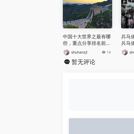
中国十大世界之最有哪
兵马
些，重点分享排名前三
兵马
的中国世界之最
里？
shuhanzjl
14
sh
暂无评论