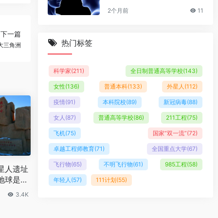
2个月前
11
下一篇
热门标签
大三角洲
科学家
(211)
全日制普通高等学校
(143)
女性
(136)
普通本科
(133)
外星人
(112)
疫情
(91)
本科院校
(89)
新冠病毒
(88)
女人
(87)
普通高等学校
(86)
211工程
(75)
飞机
(75)
国家“双一流”
(72)
卓越工程师教育
(71)
全国重点大学
(67)
飞行物
(65)
不明飞行物
(61)
985工程
(58)
星人遗址
地球是真
年轻人
(57)
111计划
(55)
3.4K