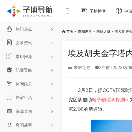
子博博客
申
热门热点
首页
•
奇闻趣事
•
未解之谜
•
埃及胡夫金
文章资讯
埃及胡夫金字塔内
常用推荐
未解之谜
3年前 (2023)发
职业导航
休闲娱乐
3月2日，据CCTV国际
居家生活
究团队借助
粒子物理学探测
宽2.1米的新通道。
资源查询
奇闻趣事