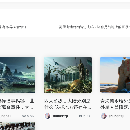
未有 科学家都懵了
瓦屋山迷魂凼能进去吗？堪称是陆地上的百慕
奇异怪事揭秘：世
四大超级古大陆分别是
青海德令哈外
大离奇事件，大多
什么 这些地方还存在
外星人曾降落
为伪造
于世界上吗
的吗
uhanzjl
5.5K
shuhanzjl
6.2K
shuhanzjl