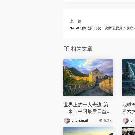
上一篇
NASA拍到太阳北极一块断裂脱落：前所
相关文章
世界上的十大奇迹 第
地球
一来自中国最后日益倾
界六
斜将会倒塌
是人
shuhanzjl
5.3K
sh