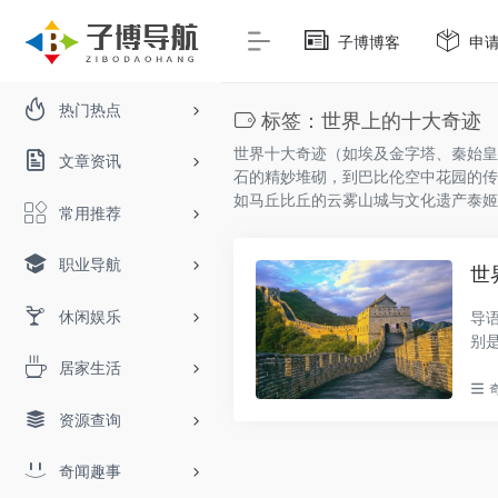
子博博客
申
热门热点
标签：世界上的十大奇迹
世界十大奇迹（如埃及金字塔、秦始皇
文章资讯
石的精妙堆砌，到巴比伦空中花园的传
如马丘比丘的云雾山城与文化遗产泰姬
常用推荐
职业导航
世
休闲娱乐
导
别
马..
居家生活
资源查询
奇闻趣事