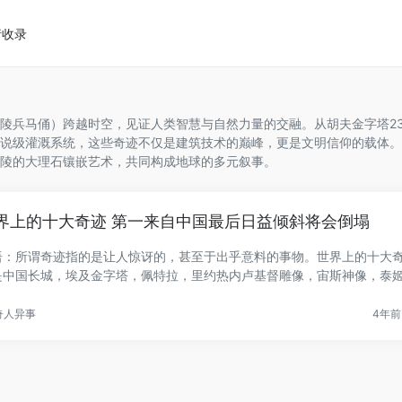
请收录
陵兵马俑）跨越时空，见证人类智慧与自然力量的交融。从胡夫金字塔23
说级灌溉系统，这些奇迹不仅是建筑技术的巅峰，更是文明信仰的载体。
陵的大理石镶嵌艺术，共同构成地球的多元叙事。
界上的十大奇迹 第一来自中国最后日益倾斜将会倒塌
语：所谓奇迹指的是让人惊讶的，甚至于出乎意料的事物。世界上的十大
是中国长城，埃及金字塔，佩特拉，里约热内卢基督雕像，宙斯神像，泰
.
奇人异事
4年前 