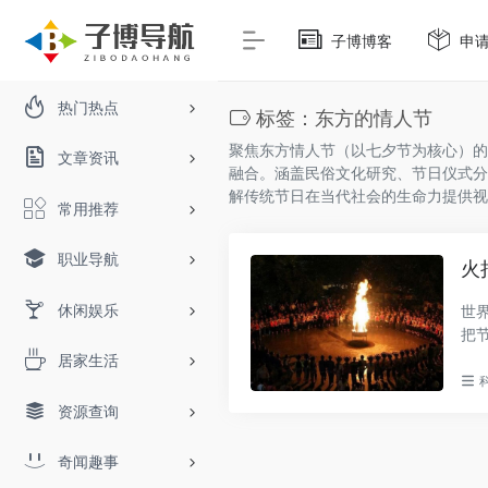
子博博客
申
热门热点
标签：东方的情人节
聚焦东方情人节（以七夕节为核心）的
文章资讯
融合。涵盖民俗文化研究、节日仪式分
解传统节日在当代社会的生命力提供视
常用推荐
职业导航
火
休闲娱乐
世
把
节。.
居家生活
资源查询
奇闻趣事