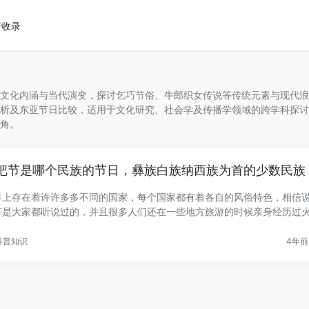
请收录
文化内涵与当代演变，探讨乞巧节俗、牛郎织女传说等传统元素与现代浪
析及东亚节日比较，适用于文化研究、社会学及传播学领域的跨学科探讨
角。
把节是哪个民族的节日，彝族白族纳西族为首的少数民族
界上存在着许许多多不同的国家，每个国家都有着各自的风俗特色，相信
节是大家都听说过的，并且很多人们还在一些地方旅游的时候亲身经历过
..
科普知识
4年前 