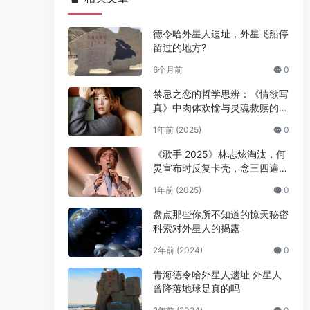
德令哈外星人遗址，外星飞船停
留过的地方?
6个月前
0
禁忌之恋的哲学思辨：《情欲写
真》中肉体欢愉与灵魂救赎的辩
证关系
1年前 (2025)
0
《歌手 2025》林志炫淘汰，何
炅宣布时反复卡壳，念三四遍
“下面”才说出名字
1年前 (2025)
0
盘点那些你所不知道的惊天秘密
科索对外星人的揭露
2年前 (2024)
0
青海德令哈外星人遗址 外星人
曾降落地球是真的吗