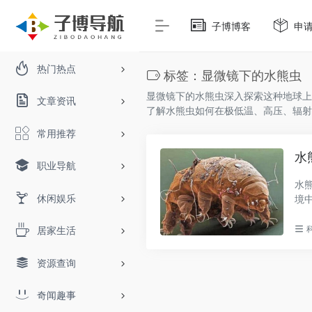
子博博客
申
热门热点
标签：显微镜下的水熊虫
显微镜下的水熊虫深入探索这种地球上
文章资讯
了解水熊虫如何在极低温、高压、辐射
常用推荐
水
职业导航
水
休闲娱乐
境
生..
居家生活
资源查询
奇闻趣事