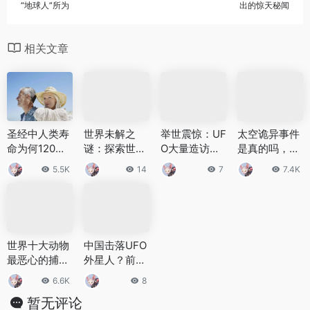
“地球人”所为
出的惊天秘闻
相关文章
圣经中人类寿
世界未解之
举世震惊：UF
太空诡异事件
命为何120岁
谜：探索世界
O大量造访地
是真的吗，女
上帝对人寿命
三大自然灾难
球引出的惊天
宇航员神秘怀
5.5K
14
7
7.4K
的规定是多少
未解之谜
秘闻
孕 男宇航员莫
名发狂
世界十大动物
中国击落UFO
最恶心的捕
外星人？前苏
食，地面涡虫
联秘密研究外
6.6K
8
捕食非常恶心
星人尸体？
暂无评论