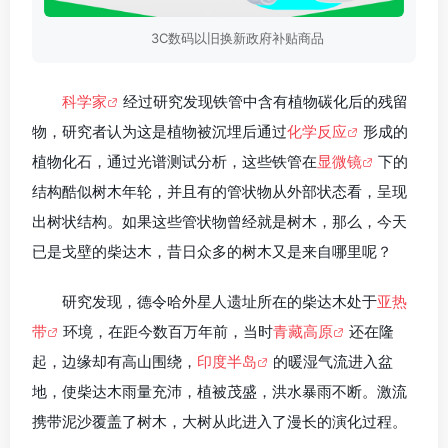
3C数码以旧换新政府补贴商品
科学家
经过研究发现铁管中含有植物碳化后的残留
物，研究者认为这是植物被沉埋后通过
化学反应
形成的
植物化石，通过光谱测试分析，这些铁管在
显微镜
下的
结构酷似树木年轮，并且有的管状物从外部状态看，呈现
出树状结构。如果这些管状物曾经就是树木，那么，今天
已是戈壁的柴达木，昔日众多的树木又是来自哪里呢？
研究发现，德令哈外星人遗址所在的柴达木处于
亚热
带
环境，在距今数百万年前，当时
青藏高原
还在隆
起，边缘却有高山围绕，
印度半岛
的暖湿气流进入盆
地，使柴达木雨量充沛，植被茂盛，洪水暴雨不断。激流
携带泥沙覆盖了树木，大树从此进入了漫长的演化过程。