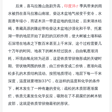
后来，喜马拉雅山急剧升高，
印度洋
季风带来的雨
水被挡在喜马拉雅山南坡。柴达木盆地气候变干变冷，水
面逐年缩小，而诺木洪一带是盆地的低洼处，后来湖水枯
竭，青藏高原的隆起带给柴达木盆地沙漠化和干旱。托素
湖一带的地层开始了剧烈的沉积作用，使大树被土壤和砾
石深埋在地表之下数百米甚至上千米深。这个过程需要几
十万年的时间。地表下的树木经过脱水，自由氧逐渐消
耗，环境由氧化转为还原，这是铁质管状物形成的关键时
期。管状物周围的铁质，由三价铁变成二价铁，逐渐向疏
松多孔的木质结构流动。按照地质理论，地层下每一千米
深度，温度就要增加33℃，在这样的温度和化学的条件
下，树木发生了一种有趣的变化：疏松的木质部逐渐腐
烂，铁质元素发生化学反应，吸附在了不易腐烂的树木韧
皮部，这就是铁质管状物最初的形状。