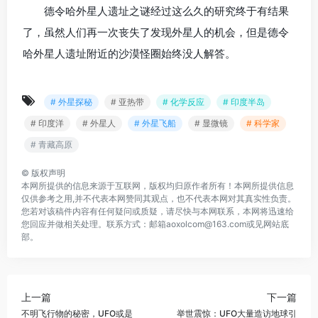
德令哈外星人遗址之谜经过这么久的研究终于有结果
了，虽然人们再一次丧失了发现外星人的机会，但是德令
哈外星人遗址附近的沙漠怪圈始终没人解答。
# 外星探秘
# 亚热带
# 化学反应
# 印度半岛
# 印度洋
# 外星人
# 外星飞船
# 显微镜
# 科学家
# 青藏高原
©
版权声明
本网所提供的信息来源于互联网，版权均归原作者所有！本网所提供信息
仅供参考之用,并不代表本网赞同其观点，也不代表本网对其真实性负责。
您若对该稿件内容有任何疑问或质疑，请尽快与本网联系，本网将迅速给
您回应并做相关处理。联系方式：邮箱aoxolcom@163.com或见网站底
部。
上一篇
下一篇
不明飞行物的秘密，UFO或是
举世震惊：UFO大量造访地球引