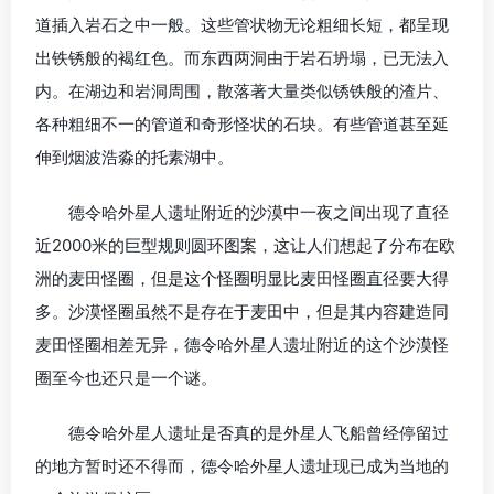
道插入岩石之中一般。这些管状物无论粗细长短，都呈现
出铁锈般的褐红色。而东西两洞由于岩石坍塌，已无法入
内。在湖边和岩洞周围，散落著大量类似锈铁般的渣片、
各种粗细不一的管道和奇形怪状的石块。有些管道甚至延
伸到烟波浩淼的托素湖中。
德令哈外星人遗址附近的沙漠中一夜之间出现了直径
近2000米的巨型规则圆环图案，这让人们想起了分布在欧
洲的麦田怪圈，但是这个怪圈明显比麦田怪圈直径要大得
多。沙漠怪圈虽然不是存在于麦田中，但是其内容建造同
麦田怪圈相差无异，德令哈外星人遗址附近的这个沙漠怪
圈至今也还只是一个谜。
德令哈外星人遗址是否真的是外星人飞船曾经停留过
的地方暂时还不得而，德令哈外星人遗址现已成为当地的