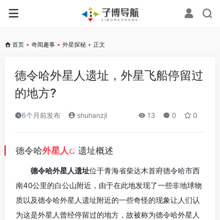
首页
•
奇闻趣事
•
外星探秘
•
正文
德令哈外星人遗址，外星飞船停留过
的地方?
6个月前发布
shuhanzjl
13
0
0
德令哈
外星人
遗址概述
德令哈外星人遗址
位于青海省柴达木首府德令哈市西
南40公里的白公山附近，由于在此地发现了一些非地球物
质以及德令哈外星人遗址附近的一些奇怪的现象让人们认
为这是外星人曾经停留过的地方，故被称为德令哈外星人