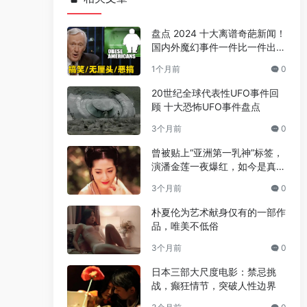
盘点 2024 十大离谱奇葩新闻！
国内外魔幻事件一件比一件出人
意料
1个月前
0
20世纪全球代表性UFO事件回
顾 十大恐怖UFO事件盘点
3个月前
0
曾被贴上“亚洲第一乳神”标签，
演潘金莲一夜爆红，如今是真的
人生赢家
3个月前
0
朴夏伦为艺术献身仅有的一部作
品，唯美不低俗
3个月前
0
日本三部大尺度电影：禁忌挑
战，癫狂情节，突破人性边界